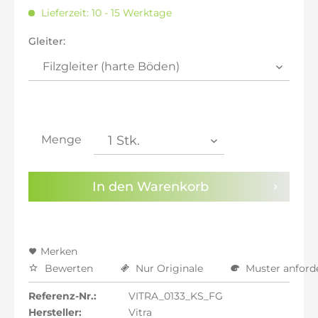
inkl. 20% MwSt.: 292,44 €
Lieferzeit: 10 - 15 Werktage
inkl. 21% MwSt.: 294,87 €
inkl. 21% MwSt.: 294,87 €
Gleiter:
inkl. 21% MwSt.: 294,87 €
inkl. 22% MwSt.: 297,31 €
Sie haben die
Datenschutzbestimmungen
zur
Kenntnis genommen.
Menge
Preisalarm aktivieren
In den
Warenkorb
Merken
Bewerten
Nur Originale
Muster anford
Referenz-Nr.:
VITRA_0133_KS_FG
Hersteller:
Vitra