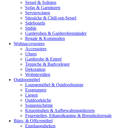
Sessel & Solisten
Sofas & Garnituren
Servierwägen
Sitzsäcke & Chill-out-Sessel
Sideboards
Stühle
Garderoben & Garderobenständer
Regale & Kommoden
Wohnaccessoires
Accessoires
Uhren
Garderobe & Entreé
Teppiche & Badvorleger
Dekoration
Wohntextilien
Outdoormöbel
Loungemöbel & Outdoorlounge
Essgruppen
Liegen
Outdoorküche
Sonnenschirme
Kissentruhen & Aufbewahrungsboxen
Feuerstellen, Ethanolkamine & Brennholzregale
Büro- & Officemöbel
Empfangstheken