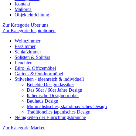
Kontakt
Mallorca
Objekteinrichtung
Zur Kategorie Über uns
Zur Kategorie Inspirationen
Wohnzimmer
Esszimmer
Schlafzimmer
Solisten & Solitärs
Leuchten
Büro- & Officemöbel
Garten- & Outdoormöbel
Stilwelten - ideenreich & individuell
Beliebte Designklassiker
Das 50er / 60er Jahre Design
Italienische Designermöbel
Bauhaus Design
Minimalistisches, skandinavisches Design
Traditionelles japanisches Design
Neuigkeiten der Einrichtungsbranche
Zur Kategorie Marken