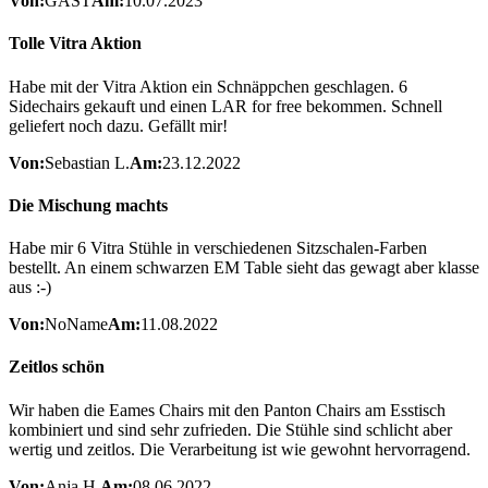
Von:
GAST
Am:
10.07.2023
Tolle Vitra Aktion
Habe mit der Vitra Aktion ein Schnäppchen geschlagen. 6
Sidechairs gekauft und einen LAR for free bekommen. Schnell
geliefert noch dazu. Gefällt mir!
Von:
Sebastian L.
Am:
23.12.2022
Die Mischung machts
Habe mir 6 Vitra Stühle in verschiedenen Sitzschalen-Farben
bestellt. An einem schwarzen EM Table sieht das gewagt aber klasse
aus :-)
Von:
NoName
Am:
11.08.2022
Zeitlos schön
Wir haben die Eames Chairs mit den Panton Chairs am Esstisch
kombiniert und sind sehr zufrieden. Die Stühle sind schlicht aber
wertig und zeitlos. Die Verarbeitung ist wie gewohnt hervorragend.
Von:
Anja H.
Am:
08.06.2022