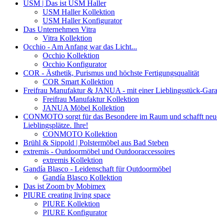
USM | Das ist USM Haller
USM Haller Kollektion
USM Haller Konfigurator
Das Unternehmen Vitra
Vitra Kollektion
Occhio - Am Anfang war das Licht...
Occhio Kollektion
Occhio Konfigurator
COR - Ästhetik, Purismus und höchste Fertigungsqualität
COR Smart Kollektion
Freifrau Manufaktur & JANUA - mit einer Lieblingsstück-Gara
Freifrau Manufaktur Kollektion
JANUA Möbel Kollektion
CONMOTO sorgt für das Besondere im Raum und schafft neu
Lieblingsplätze. Ihre!
CONMOTO Kollektion
Brühl & Sippold | Polstermöbel aus Bad Steben
extremis - Outdoormöbel und Outdooraccessoires
extremis Kollektion
Gandía Blasco - Leidenschaft für Outdoormöbel
Gandía Blasco Kollektion
Das ist Zoom by Mobimex
PIURE creating living space
PIURE Kollektion
PIURE Konfigurator