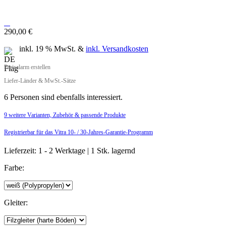
290,00 €
inkl. 19 % MwSt. &
inkl. Versandkosten
Preisalarm erstellen
Liefer-Länder & MwSt.-Sätze
MwSt.-befreit: 243,70 €
6 Personen sind ebenfalls interessiert.
inkl. 16% MwSt.: 282,69 €
inkl. 20% MwSt.: 292,44 €
9 weitere Varianten, Zubehör & passende Produkte
inkl. 21% MwSt.: 294,87 €
Registrierbar für das Vitra 10- / 30-Jahres-Garantie-Programm
inkl. 21% MwSt.: 294,87 €
Sie haben die
Datenschutzbestimmungen
zur Kenntnis genommen.
inkl. 21% MwSt.: 294,87 €
Lieferzeit: 1 - 2 Werktage
| 1 Stk. lagernd
inkl. 22% MwSt.: 297,31 €
Preisalarm aktivieren
Farbe:
Gleiter: