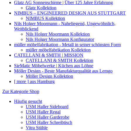
Glatz AG Sonnenschirme | Über 125 Jahre Erfahrung
Glatz Kollektion
NIMBUS – ENGINEERED DESIGN AUS STUTTGART
NIMBUS Kollektion
Nils Holger Moormann - Naheliegend, Ungewöhnlich,
Weitblickend
Nils Holger Moormann Kollektion
Nils Holger Moormann Konfigurator
müller möbelfabrikation - Metall in seiner schönsten Form
müller möbelfabrikation Kollektion
CATELLANI & SMITH | MISSION
CATELLANI & SMITH Kollektion
SieMatic Möbelwerke | Küchen aus Löhne
Möller Design - Beste Manufakturqualität aus Lemgo
Möller Design Kollektion
[ more ] aus Hamburg
Zur Kategorie Shop
Häufig gesucht
USM Haller Sideboard
USM Haller Regal
USM Haller Garderobe
USM Haller Schreibtisch
Vitra Stühle