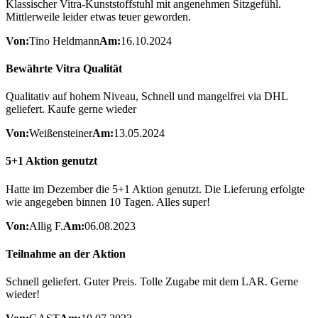
Klassischer Vitra-Kunststoffstuhl mit angenehmen Sitzgefühl.
Mittlerweile leider etwas teuer geworden.
Ist das bei Ihnen Original Vitra?
Von:
Tino Heldmann
Am:
16.10.2024
Ja. Wir beziehen ausschließlich
Originalware von Vitra
und beraten Sie als
Fachhandelspartner zu den passenden Modellen und Ausführungen.
Bewährte Vitra Qualität
Liefert Inneneinrichtung Hufnagel nur in die Oberpfalz?
Nein. Wir liefern Vitra Möbel in die Oberpfalz, nach Bayern und deutschlandweit nach
Qualitativ auf hohem Niveau, Schnell und mangelfrei via DHL
Absprache. Besonders häufig realisieren wir Lieferungen nach München, Stuttgart,
geliefert. Kaufe gerne wieder
Nürnberg, Regensburg, Bayreuth und Weiden i. d. Oberpfalz.
Von:
Weißensteiner
Am:
13.05.2024
Kann ich Vitra auch online bei Hufnagel kaufen?
Ja. Neben der persönlichen Beratung im Showroom in Amberg bieten wir Ihnen einen
5+1 Aktion genutzt
angebundenen Online-Shop sowie Unterstützung bei Auswahl, Bestellung und Planung.
Hatte im Dezember die 5+1 Aktion genutzt. Die Lieferung erfolgte
Bieten Sie auch Beratung außerhalb Deutschlands an?
wie angegeben binnen 10 Tagen. Alles super!
Ja. Neben unserer lokalen Beratung in Amberg und unserem deutschlandweiten Service
bieten wir auch
internationale Beratung
für individuelle Wohn- und Objektprojekte an.
Von:
Allig F.
Am:
06.08.2023
Teilnahme an der Aktion
Schnell geliefert. Guter Preis. Tolle Zugabe mit dem LAR. Gerne
wieder!