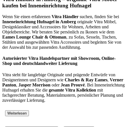
kaufen bei Inneneinrichtung Hufnagel
Wenn Sie einen erfahrenen
Vitra Händler
suchen, finden Sie bei
Inneneinrichtung Hufnagel in Amberg
originale Vitra Möbel,
Designklassiker und Accessoires für Wohnen, Arbeiten und
Objektbereiche. Wir beraten Sie persönlich zu Ikonen wie dem
Eames Lounge Chair & Ottoman
, zu Sofas, Sesseln, Tischen,
Stühlen und ausgewählten Vitra Accessoires und begleiten Sie von
der Auswahl bis zur passenden Ausführung.
Autorisierter Vitra Handelspartner mit Showroom, Online-
Shop und deutschlandweiter Lieferung
Vitra steht für langlebige Originale und prägende Entwürfe von
Designerinnen und Designern wie
Charles & Ray Eames
,
Verner
Panton
,
Jasper Morrison
oder
Jean Prouvé
. Bei Inneneinrichtung
Hufnagel erhalten Sie die
gesamte Vitra Kollektion
mit
fachgerechter Beratung, Materialmustern, persönlicher Planung und
zuverlässiger Lieferung.
Weiterlesen
Besonders gefragt sind der
Eames Lounge Chair
, der
Eames LTR
, der
Eames