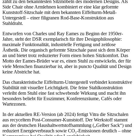
zählt zu den bekanntesten Sitzmöbeln des modernen Designs. Als
Side Chair ohne Armlehnen kombiniert er eine klar geformte
Kunststoff-Sitzschale mit dem bekannten Eiffelturm-Metall-
Untergestell – einer filigranen Rod-Base-Konstruktion aus
Stahldraht.
Entworfen von Charles und Ray Eames zu Beginn der 1950er-
Jahre, steht der DSR exemplarisch für ihre Designphilosophie:
maximale Funktionalität, industrielle Fertigung und zeitlose
Ästhetik. Die organisch geformte Sitzschale passt sich dem Körper
an und bietet trotz reduzierter Form einen hohen Sitzkomfort. Das
Motto der Eames-Brüder war es, einen Stuhl zu entwickeln, der für
viele Menschen finanzierbar ist, aber in puncto Qualität und Design
keine Abstriche hat.
Das charakteristische Eiffelturm-Untergestell verbindet konstruktive
Stabilität mit visueller Leichtigkeit. Die feine Stahlkonstruktion
verleiht dem Stuhl eine fast schwebende Wirkung und macht ihn
besonders beliebt für Esszimmer, Konferenzräume, Cafés oder
Wartezonen.
In der aktuellen RE-Version (ab 2024) fertigt Vitra die Sitzschalen
aus recyceltem Post-Consumer-Kunststoff. Der Werkstoff stammt
aus der deutschen Haushaltwertstoffsammlung („Gelber Sack“) und
reduziert Energieverbrauch sowie CO₂-Emissionen deutlich – ohne