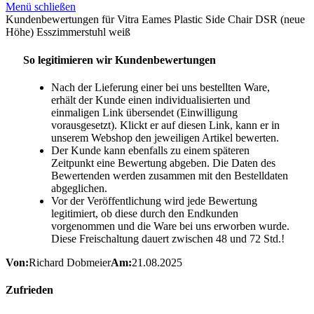
Menü schließen
Häufige Fragen zu Vitra bei Inneneinrichtung Hufnagel
Kundenbewertungen für Vitra Eames Plastic Side Chair DSR (neue
Höhe) Esszimmerstuhl weiß
Wo kann ich Vitra in Amberg kaufen?
So legitimieren wir Kundenbewertungen
Bei
Inneneinrichtung Hufnagel in Amberg
erhalten Sie originale Vitra Möbel,
Designklassiker und Accessoires mit persönlicher Beratung, Showroom, Materialmustern
sowie Lieferung nach Absprache.
Nach der Lieferung einer bei uns bestellten Ware,
erhält der Kunde einen individualisierten und
Ist Inneneinrichtung Hufnagel ein Vitra Handelspartner?
einmaligen Link übersendet (Einwilligung
vorausgesetzt). Klickt er auf diesen Link, kann er in
Ja. Inneneinrichtung Hufnagel ist Ihr Ansprechpartner für originale
Vitra Möbel
in
unserem Webshop den jeweiligen Artikel bewerten.
Amberg und berät Sie zu Klassikern, Neuheiten, Varianten und passenden Ausführungen
für Wohnen und Arbeiten.
Der Kunde kann ebenfalls zu einem späteren
Zeitpunkt eine Bewertung abgeben. Die Daten des
Kann ich den Eames Lounge Chair in verschiedenen Ausführungen bestellen?
Bewertenden werden zusammen mit den Bestelldaten
abgeglichen.
Ja. Wir beraten Sie zu Größen wie Classic oder XL, zu Lederqualitäten, Holzfurnieren und
Vor der Veröffentlichung wird jede Bewertung
den jeweils passenden Kombinationen mit Ottoman.
legitimiert, ob diese durch den Endkunden
Führen Sie den Eames LTR, Eames Elephant, Soft Modular Sofa und EM Table?
vorgenommen und die Ware bei uns erworben wurde.
Diese Freischaltung dauert zwischen 48 und 72 Std.!
Ja. Diese Modelle sind Teil unseres Vitra Sortiments. Alle Varianten sind bestellbar, und
gängige Ausführungen sind häufig kurzfristig verfügbar.
Von:
Richard Dobmeier
Am:
21.08.2025
Bieten Sie auch Vitra Accessoires an?
Zufrieden
Ja. Dazu gehören unter anderem Eames House Bird, Uhren, Hang it all, Rotary Tray und
weitere Accessoires. Viele Artikel sind direkt verfügbar oder kurzfristig bestellbar.