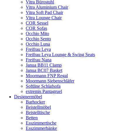
Vitra Bürostuhl
Vitra Aluminium Chair
Vitra Soft Pad Chair
Vitra Lounge Chair
COR Sessel
COR Sofas
Occhio Mito
Occhio Sento
Occhio Luna
Freifrau Leya
Freifrau Leya Lounge & Swing Seats
Freifrau Nana
Janua BB11 Clamp
Janua BC07 Basket
Moormann FNP Regal
Moormann Siebenschläfer
Softline Schlafsofa
extremis Pantagruel
Designermöbel
Barhocker
Beistellmöbel
Beistelltische
Betten
Esszimmertische
Esszimmerbänke