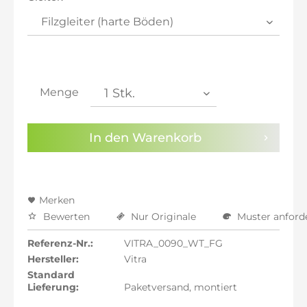
inkl. 21% MwSt.: 340,63 €
inkl. 22% MwSt.: 343,45 €
Sie haben die
Datenschutzbestimmungen
zur
Kenntnis genommen.
Menge
Preisalarm aktivieren
In den
Warenkorb
Merken
Bewerten
Nur Originale
Muster anford
Referenz-Nr.:
VITRA_0090_WT_FG
Hersteller:
Vitra
Standard
Lieferung:
Paketversand, montiert