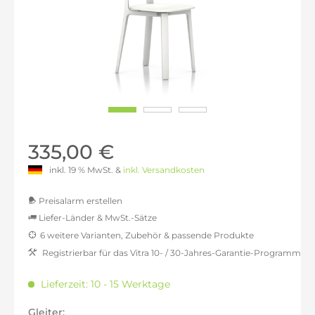
335,00 €
inkl. 19 % MwSt. &
inkl. Versandkosten
Preisalarm erstellen
Liefer-Länder & MwSt.-Sätze
6 weitere Varianten, Zubehör & passende Produkte
MwSt.-befreit: 281,51 €
Registrierbar für das Vitra 10- / 30-Jahres-Garantie-Programm
inkl. 16% MwSt.: 326,55 €
inkl. 20% MwSt.: 337,82 €
Lieferzeit: 10 - 15 Werktage
inkl. 21% MwSt.: 340,63 €
inkl. 21% MwSt.: 340,63 €
Gleiter: