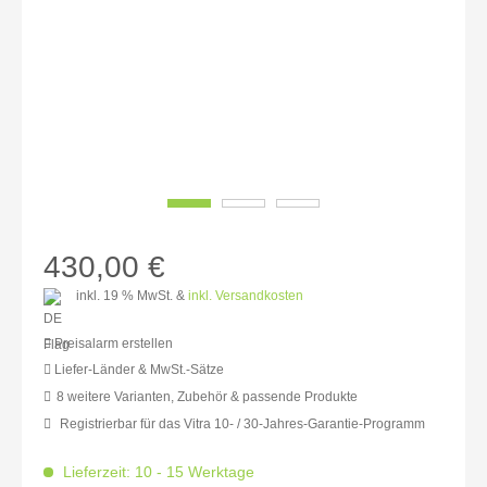
430,00 €
inkl. 19 % MwSt. &
inkl. Versandkosten
Preisalarm erstellen
Liefer-Länder & MwSt.-Sätze
8 weitere Varianten, Zubehör & passende Produkte
MwSt.-befreit: 361,34 €
Registrierbar für das Vitra 10- / 30-Jahres-Garantie-Programm
inkl. 16% MwSt.: 419,16 €
inkl. 20% MwSt.: 433,61 €
Lieferzeit: 10 - 15 Werktage
inkl. 21% MwSt.: 437,23 €