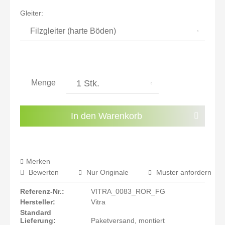
inkl. 21% MwSt.: 437,23 €
Gleiter:
inkl. 21% MwSt.: 437,23 €
inkl. 22% MwSt.: 440,84 €
Sie haben die
Datenschutzbestimmungen
zur
Kenntnis genommen.
Menge
Preisalarm aktivieren
In den
Warenkorb
Merken
Bewerten
Nur Originale
Muster anfordern
Referenz-Nr.:
VITRA_0083_ROR_FG
Hersteller:
Vitra
Standard
Lieferung:
Paketversand, montiert