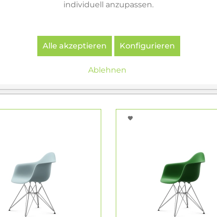
Chairs RE. Der Recyclingwerkstoff stammt aus der deu
individuell anzupassen.
ten Verpackungen. Die Verwendung dieses recycelten Ma
issionen und erfordert deutlich weniger Energie.
Alle akzeptieren
Konfigurieren
Ablehnen
Varianten & ähnliche Artikel
8