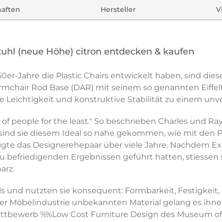
haften
Hersteller
V
tuhl (neue Höhe) citron entdecken & kaufen
0er-Jahre die Plastic Chairs entwickelt haben, sind di
mchair Rod Base (DAR) mit seinem so genannten Eiffeltu
e Leichtigkeit und konstruktive Stabilität zu einem unv
f people for the least." So beschrieben Charles und Ray 
nd sie diesem Ideal so nahe gekommen, wie mit den Plas
igte das Designerehepaar über viele Jahre. Nachdem E
 befriedigenden Ergebnissen geführt hatten, stiessen s
arz.
als und nutzten sie konsequent: Formbarkeit, Festigke
der Möbelindustrie unbekannten Material gelang es ihnen
ettbewerb %%Low Cost Furniture Design des Museum o