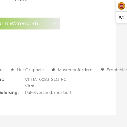
9,5
den
Warenkorb
en
Nur Originale
Muster anfordern
Empfehle
.:
VITRA_0083_SLG_FG
Vitra
ieferung:
Paketversand, montiert