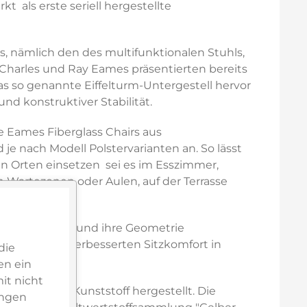
 als erste seriell hergestellte
s, nämlich den des multifunktionalen Stuhls,
Charles und Ray Eames präsentierten bereits
as so genannte Eiffelturm-Untergestell hervor
und konstruktiver Stabilität.
ie Eames Fiberglass Chairs aus
 je nach Modell Polstervarianten an. So lässt
n Orten einsetzen  sei es im Esszimmer,
n Wartezonen oder Aulen, auf der Terrasse
 20 mm erhöht und ihre Geometrie
ker einen verbesserten Sitzkomfort in
die
en ein
it nicht
t-Consumer-Kunststoff hergestellt. Die
ungen