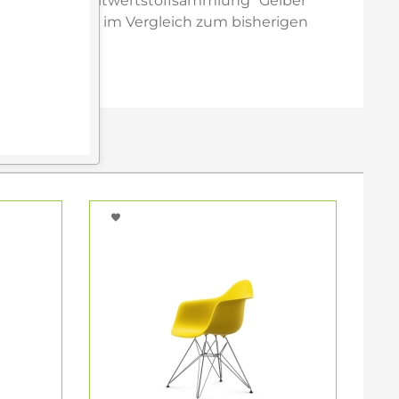
tschen Haushaltwertstoffsammlung "Gelber
terials führt im Vergleich zum bisherigen