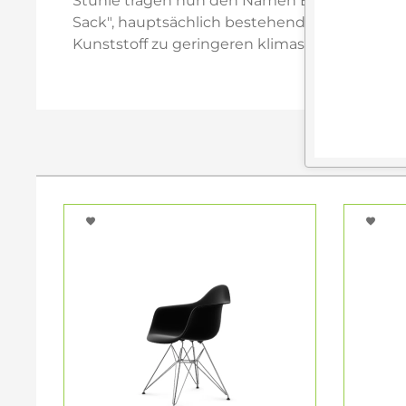
Stühle tragen nun den Namen Eames Plastic 
Sack", hauptsächlich bestehend aus gebrauch
Kunststoff zu geringeren klimaschädlichen Em