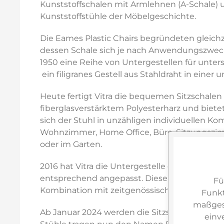
Kunststoffschalen mit Armlehnen (A-Schale) und
Kunststoffstühle der Möbelgeschichte.
Die Eames Plastic Chairs begründeten gleichz
dessen Schale sich je nach Anwendungszweck 
1950 eine Reihe von Untergestellen für unters
 ein filigranes Gestell aus Stahldraht in eine
Heute fertigt Vitra die bequemen Sitzschalen 
fiberglasverstärktem Polyesterharz und bietet
sich der Stuhl in unzähligen individuellen Ko
Wohnzimmer, Home Office, Büro, Sitzungszimme
oder im Garten.
2016 hat Vitra die Untergestelle der Eames 
entsprechend angepasst. Diese ästhetisch 
Fü
Kombination mit zeitgenössischen Tischen.
Funkt
maßgesc
Ab Januar 2024 werden die Sitzschalen der Ea
einv