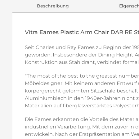
Beschreibung
Eigensc
Vitra Eames Plastic Arm Chair DAR RE S
Seit Charles und Ray Eames zu Beginn der 195
geworden. Insbesondere der Dining Height Ar
Konstruktion aus Stahldraht, verbindet formal
"The most of the best to the greatest number o
Möbeldesigner. Mit keinem anderen Entwurf si
körpergerecht geformten Sitzschale beschäft
Aluminiumblech in den 1940er-Jahren nicht zu
Materialien auf fiberglasverstärktes Polyesterh
Die Eames erkannten die Vorteile des Materi
industriellen Verarbeitung. Mit dem zuvor in 
entwickeln. Nach der Erstpräsentation am W