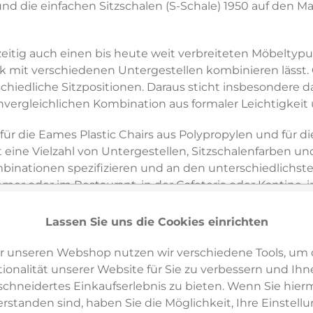
 die einfachen Sitzschalen (S-Schale) 1950 auf den Markt 
eitig auch einen bis heute weit verbreiteten Möbeltypu
mit verschiedenen Untergestellen kombinieren lässt. 
chiedliche Sitzpositionen. Daraus sticht insbesondere d
r unvergleichlichen Kombination aus formaler Leichtigkeit 
für die Eames Plastic Chairs aus Polypropylen und für d
 eine Vielzahl von Untergestellen, Sitzschalenfarben und
mbinationen spezifizieren und an den unterschiedlichste
r oder im Restaurant, in der Cafeteria oder Kantine, i
Lassen Sie uns die Cookies einrichten
Plastic Chairs DSX, DAX, DSR, DAR, DSW und DAW um ca.
kaum wahrnehmbaren Massnahmen geben dem Stuhlklassi
r unseren Webshop nutzen wir verschiedene Tools, um 
ionalität unserer Website für Sie zu verbessern und Ihn
hneidertes Einkaufserlebnis zu bieten. Wenn Sie hierm
mes Plastic Chairs von Vitra aus wiederverwertetem Pos
erstanden sind, haben Sie die Möglichkeit, Ihre Einstell