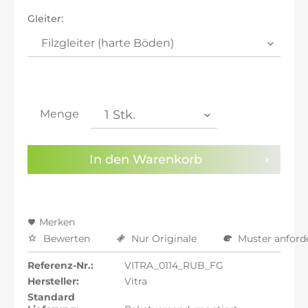
inkl. 21% MwSt.: 965,97 €
Gleiter:
inkl. 21% MwSt.: 965,97 €
inkl. 22% MwSt.: 973,95 €
Sie haben die
Datenschutzbestimmungen
zur
Kenntnis genommen.
Menge
Preisalarm aktivieren
In den
Warenkorb
Merken
Bewerten
Nur Originale
Muster anford
Referenz-Nr.:
VITRA_0114_RUB_FG
Hersteller:
Vitra
Standard