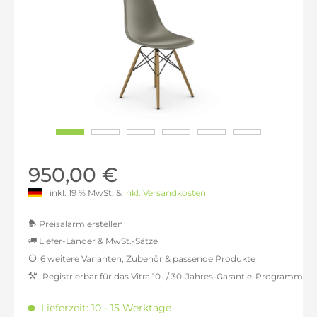
950,00 €
inkl. 19 % MwSt. &
inkl. Versandkosten
Preisalarm erstellen
Liefer-Länder & MwSt.-Sätze
6 weitere Varianten, Zubehör & passende Produkte
MwSt.-befreit: 798,32 €
Registrierbar für das Vitra 10- / 30-Jahres-Garantie-Programm
inkl. 16% MwSt.: 926,05 €
inkl. 20% MwSt.: 957,98 €
Lieferzeit: 10 - 15 Werktage
inkl. 21% MwSt.: 965,97 €