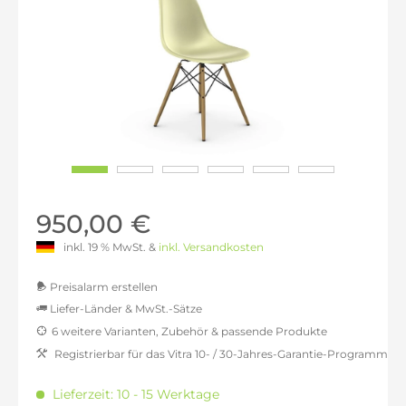
950,00 €
inkl. 19 % MwSt. &
inkl. Versandkosten
Preisalarm erstellen
Liefer-Länder & MwSt.-Sätze
6 weitere Varianten, Zubehör & passende Produkte
MwSt.-befreit: 798,32 €
Registrierbar für das Vitra 10- / 30-Jahres-Garantie-Programm
inkl. 16% MwSt.: 926,05 €
inkl. 20% MwSt.: 957,98 €
Lieferzeit: 10 - 15 Werktage
inkl. 21% MwSt.: 965,97 €