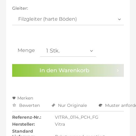
inkl. 21% MwSt.: 965,97 €
Gleiter:
inkl. 21% MwSt.: 965,97 €
inkl. 22% MwSt.: 973,95 €
Sie haben die
Datenschutzbestimmungen
zur
Kenntnis genommen.
Menge
Preisalarm aktivieren
In den
Warenkorb
Merken
Bewerten
Nur Originale
Muster anford
Referenz-Nr.:
VITRA_0114_PCH_FG
Hersteller:
Vitra
Standard