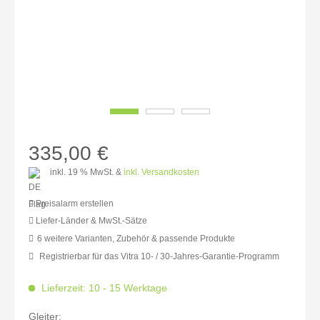
335,00 €
inkl. 19 % MwSt. &
inkl. Versandkosten
Preisalarm erstellen
Liefer-Länder & MwSt.-Sätze
6 weitere Varianten, Zubehör & passende Produkte
MwSt.-befreit: 281,51 €
Registrierbar für das Vitra 10- / 30-Jahres-Garantie-Programm
inkl. 16% MwSt.: 326,55 €
inkl. 20% MwSt.: 337,82 €
Lieferzeit: 10 - 15 Werktage
inkl. 21% MwSt.: 340,63 €
inkl. 21% MwSt.: 340,63 €
Gleiter:
inkl. 21% MwSt.: 340,63 €