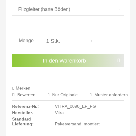
inkl. 22% MwSt.: 343,45 €
Sie haben die
Datenschutzbestimmungen
zur
Kenntnis genommen.
Menge
Preisalarm aktivieren
In den
Warenkorb
Merken
Bewerten
Nur Originale
Muster anfordern
Referenz-Nr.:
VITRA_0090_EF_FG
Hersteller:
Vitra
Standard
Lieferung:
Paketversand, montiert