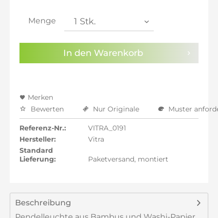
inkl. 21% MwSt.: 533,82 €
inkl. 21% MwSt.: 533,82 €
Menge
inkl. 22% MwSt.: 538,24 €
Sie haben die
Datenschutzbestimmungen
zur
In den
Warenkorb
Kenntnis genommen.
Preisalarm aktivieren
Merken
Bewerten
Nur Originale
Muster anford
Referenz-Nr.:
VITRA_0191
Hersteller:
Vitra
Standard
Lieferung:
Paketversand, montiert
Beschreibung
Pendelleuchte aus Bambus und Washi-Papier