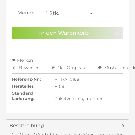
inkl. 21% MwSt.: 863,27 €
inkl. 21% MwSt.: 863,27 €
Menge
inkl. 22% MwSt.: 870,40 €
Sie haben die
Datenschutzbestimmungen
zur
In den
Warenkorb
Kenntnis genommen.
Preisalarm aktivieren
Merken
Bewerten
Nur Originale
Muster anford
Referenz-Nr.:
VITRA_0168
Hersteller:
Vitra
Standard
Lieferung:
Paketversand, montiert
Beschreibung
Die Akari 10A Stehleuchte  Ein Meisterwerk der