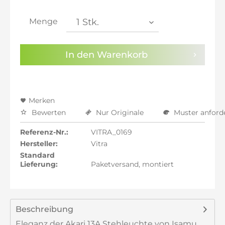
inkl. 21% MwSt.: 1.036,13 €
inkl. 21% MwSt.: 1.036,13 €
Menge
inkl. 22% MwSt.: 1.044,69 €
Sie haben die
Datenschutzbestimmungen
zur
In den
Warenkorb
Kenntnis genommen.
Preisalarm aktivieren
Merken
Bewerten
Nur Originale
Muster anford
Referenz-Nr.:
VITRA_0169
Hersteller:
Vitra
Standard
Lieferung:
Paketversand, montiert
Beschreibung
Eleganz der Akari 13A Stehleuchte von Isamu