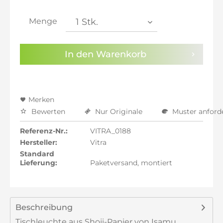
inkl. 21% MwSt.: 720,92 €
inkl. 21% MwSt.: 720,92 €
Menge
inkl. 22% MwSt.: 726,87 €
Sie haben die
Datenschutzbestimmungen
zur
In den
Warenkorb
Kenntnis genommen.
Preisalarm aktivieren
Merken
Bewerten
Nur Originale
Muster anford
Referenz-Nr.:
VITRA_0188
Hersteller:
Vitra
Standard
Lieferung:
Paketversand, montiert
Beschreibung
Tischleuchte aus Shoji-Papier von Isamu