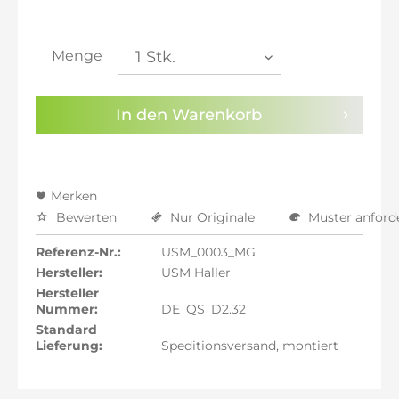
inkl. 21% MwSt.: 1.946,17 €
inkl. 21% MwSt.: 1.946,17 €
inkl. 21% MwSt.: 1.946,17 €
Menge
inkl. 22% MwSt.: 1.962,25 €
Sie haben die
Datenschutzbestimmungen
zur
In den
Warenkorb
Kenntnis genommen.
Preisalarm aktivieren
Merken
Bewerten
Nur Originale
Muster anford
Referenz-Nr.:
USM_0003_MG
Hersteller:
USM Haller
Hersteller
Nummer:
DE_QS_D2.32
Standard
Lieferung:
Speditionsversand, montiert