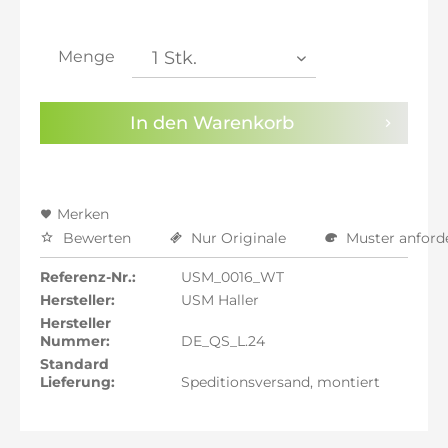
inkl. 21% MwSt.: 721,93 €
inkl. 21% MwSt.: 721,93 €
inkl. 21% MwSt.: 721,93 €
Menge
inkl. 22% MwSt.: 727,90 €
Sie haben die
Datenschutzbestimmungen
zur
In den
Warenkorb
Kenntnis genommen.
Preisalarm aktivieren
Merken
Bewerten
Nur Originale
Muster anford
Referenz-Nr.:
USM_0016_WT
Hersteller:
USM Haller
Hersteller
Nummer:
DE_QS_L.24
Standard
Lieferung:
Speditionsversand, montiert