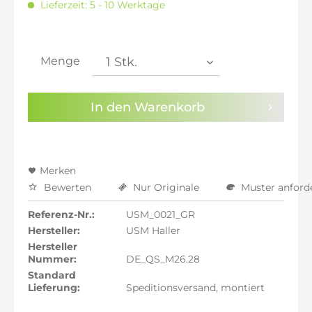
Lieferzeit: 5 - 10 Werktage
inkl. 20% MwSt.: 1.643,70 €
inkl. 21% MwSt.: 1.657,39 €
inkl. 21% MwSt.: 1.657,39 €
inkl. 21% MwSt.: 1.657,39 €
Menge
inkl. 22% MwSt.: 1.671,09 €
Sie haben die
Datenschutzbestimmungen
zur
In den
Warenkorb
Kenntnis genommen.
Preisalarm aktivieren
Merken
Bewerten
Nur Originale
Muster anford
Referenz-Nr.:
USM_0021_GR
Hersteller:
USM Haller
Hersteller
Nummer:
DE_QS_M26.28
Standard
Lieferung:
Speditionsversand, montiert