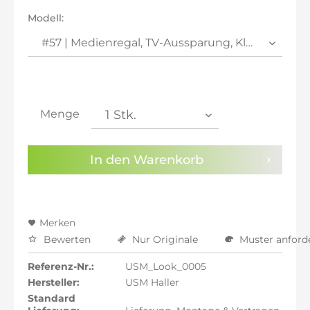
inkl. 21% MwSt.: 9.487,82 €
Modell:
inkl. 21% MwSt.: 9.487,82 €
inkl. 22% MwSt.: 9.566,24 €
Sie haben die
Datenschutzbestimmungen
zur
Kenntnis genommen.
Menge
Preisalarm aktivieren
In den
Warenkorb
Merken
Bewerten
Nur Originale
Muster anford
Referenz-Nr.:
USM_Look_0005
Hersteller:
USM Haller
Standard