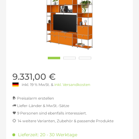
9.331,00 €
inkl. 19 % MwSt. &
inkl. Versandkosten
Preisalarm erstellen
Liefer-Länder & MwSt.-Sätze
9 Personen sind ebenfalls interessiert.
MwSt.-befreit: 7.841,18 €
14 weitere Varianten, Zubehör & passende Produkte
inkl. 16% MwSt.: 9.095,76 €
inkl. 20% MwSt.: 9.409,41 €
Lieferzeit: 20 - 30 Werktage
inkl. 21% MwSt.: 9.487,82 €