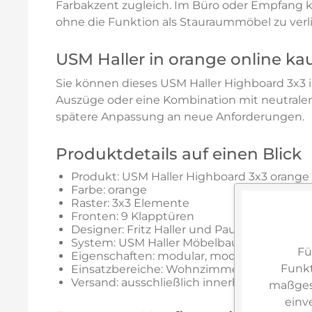
Farbakzent zugleich. Im Büro oder Empfang k
ohne die Funktion als Stauraummöbel zu verli
USM Haller in orange online ka
Sie können dieses USM Haller Highboard 3x3 i
Auszüge oder eine Kombination mit neutralen
spätere Anpassung an neue Anforderungen.
Produktdetails auf einen Blick
Produkt: USM Haller Highboard 3x3 orange
Farbe: orange
Raster: 3x3 Elemente
Fronten: 9 Klapptüren
Designer: Fritz Haller und Paul Schärer jun.
System: USM Haller Möbelbausystem
Fü
Eigenschaften: modular, modifizierbar, ges
Funkt
Einsatzbereiche: Wohnzimmer, Esszimmer,
Versand: ausschließlich innerhalb Deutsch
maßgesc
einv