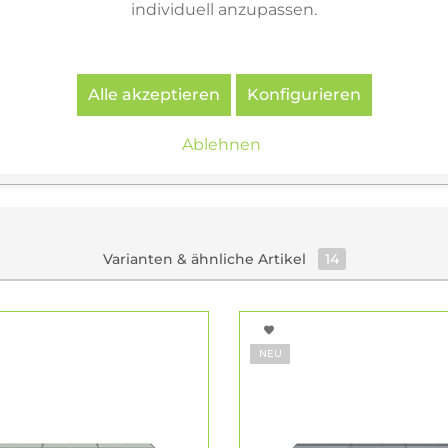
 Showroom
individuell anzupassen.
range einsetzen möchten, beraten wir Sie zur passende
r als Kontrast zu Grau, Schwarz oder Weiß sinnvoll ist. 
Alle akzeptieren
Konfigurieren
 den
USM Haller Konfigurator by Inneneinrichtung Hufn
Ablehnen
Varianten & ähnliche Artikel
14
NEU