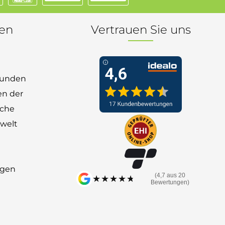
nen
Vertrauen Sie uns
 Kunden
en der
nche
welt
ngen
(4,7 aus 20
★★★★★
★★★★★
Bewertungen)