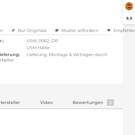
9,5
en
Nur Originale
Muster anfordern
Empfehle
.:
USM_0062_OR
USM Haller
ieferung:
Lieferung, Montage & Vertragen durch
rbeiter
Hersteller
Video
Bewertungen
0