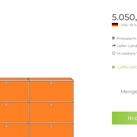
old | Polstermöbel aus Bad
& Chill-out-Sessel
Büro- & Officemöbel
s
NIMBUS – ENGINEERED DESI
Empfangstheken
5.050
STUTTGART
Schreibtische & Bürostühle
inkl. 19
NIMBUS Kollektion
n & Garderobenständer
Outdoormöbel und
Rollcontainer
ssoires
 Kommoden
Lösungen für Ihr Home Offi
Preisalarm 
ollektion
Liefer-Länd
USM Haller Büromöbel
Nils Holger Moormann - Nahe
Ungewöhnlich, Weitblickend
14 weitere
USM Haller Einzelteile & Zu
oires
MwSt.-b
Nils Holger Moormann Koll
o - Leidenschaft für
inkl. 16
es
Lieferzeit
el
inkl. 2
Nils Holger Moormann Konf
inkl. 21
sco Kollektion
inkl. 21
 & Entreé
inkl. 21
Meng
& Badvorleger
inkl. 22
n
Sie hab
lien
genomme
In 
Preisal