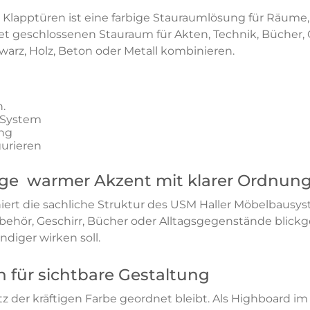
9 Klapptüren ist eine farbige Stauraumlösung für Räume
et geschlossenen Stauraum für Akten, Technik, Bücher, 
hwarz, Holz, Beton oder Metall kombinieren.
n.
 System
ng
gurieren
ge  warmer Akzent mit klarer Ordnun
ert die sachliche Struktur des USM Haller Möbelbausys
behör, Geschirr, Bücher oder Alltagsgegenstände blickg
diger wirken soll.
 für sichtbare Gestaltung
rotz der kräftigen Farbe geordnet bleibt. Als Highboard