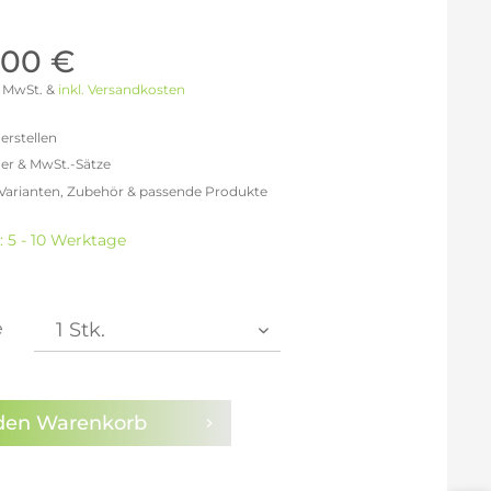
Möller Design - Beste Manufakturqualität
Ausstellungsstücke
aus Lemgo
GN AUS
,00 €
Möller Design Kollektion
 % MwSt. &
inkl. Versandkosten
Sonderaktionen & Herstelleraktionen
ce
erstellen
[ more ] aus Hamburg
er & MwSt.-Sätze
Neuigkeiten der Einrichtungsbranche
liegend,
 Varianten, Zubehör & passende Produkte
behör
efreit: 4.243,70 €
ektion
% MwSt.: 4.922,69 €
: 5 - 10 Werktage
0% MwSt.: 5.092,44 €
igurator
% MwSt.: 5.134,87 €
% MwSt.: 5.134,87 €
% MwSt.: 5.134,87 €
e
% MwSt.: 5.177,31 €
en die
Datenschutzbestimmungen
zur Kenntnis
n.
den
Warenkorb
arm aktivieren