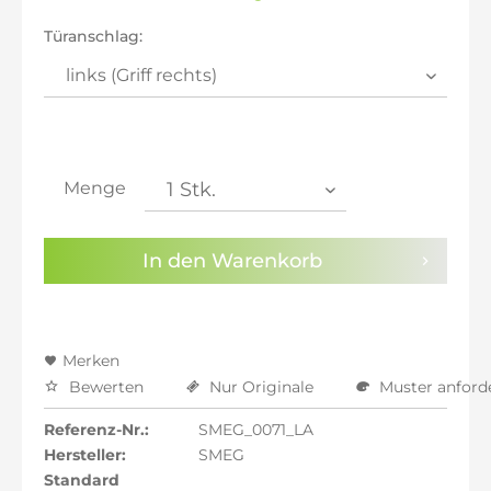
inkl. 20% MwSt.: 2.167,06 €
inkl. 21% MwSt.: 2.185,12 €
Türanschlag:
inkl. 21% MwSt.: 2.185,12 €
inkl. 21% MwSt.: 2.185,12 €
inkl. 22% MwSt.: 2.203,18 €
Sie haben die
Datenschutzbestimmungen
zur
Kenntnis genommen.
Menge
Preisalarm aktivieren
In den
Warenkorb
Merken
Bewerten
Nur Originale
Muster anford
Referenz-Nr.:
SMEG_0071_LA
Hersteller:
SMEG
Standard