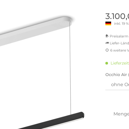
old | Polstermöbel aus Bad
& Chill-out-Sessel
Büro- & Officemöbel
s
NIMBUS – ENGINEERED DESI
Empfangstheken
3.100
STUTTGART
Schreibtische & Bürostühle
inkl. 19
NIMBUS Kollektion
n & Garderobenständer
Outdoormöbel und
Rollcontainer
ssoires
 Kommoden
Lösungen für Ihr Home Offi
Preisalarm 
ollektion
Liefer-Länd
USM Haller Büromöbel
Nils Holger Moormann - Nahe
Ungewöhnlich, Weitblickend
6 weitere 
USM Haller Einzelteile & Zu
oires
MwSt.-b
Nils Holger Moormann Koll
o - Leidenschaft für
inkl. 16
es
Lieferzeit
el
inkl. 20
Nils Holger Moormann Konf
inkl. 21
Occhio Air 
sco Kollektion
inkl. 21
 & Entreé
inkl. 21
& Badvorleger
inkl. 22
n
Sie hab
lien
genomme
Meng
Preisal