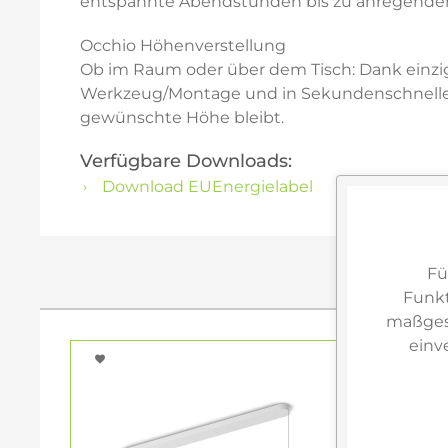
entspannte Abendstunden bis zu anregendem, 
Occhio Höhenverstellung
Ob im Raum oder über dem Tisch: Dank einziga
Werkzeug/Montage und in Sekundenschnelle! E
gewünschte Höhe bleibt.
Verfügbare Downloads:
Download EUEnergielabel
Fü
Funkt
maßgesc
einv