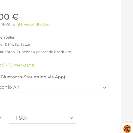
Möller Design - Beste Manufakturqualität
Ausstellungsstücke
aus Lemgo
GN AUS
,00 €
Möller Design Kollektion
 % MwSt. &
inkl. Versandkosten
Sonderaktionen & Herstelleraktionen
ce
erstellen
[ more ] aus Hamburg
er & MwSt.-Sätze
Neuigkeiten der Einrichtungsbranche
liegend,
Varianten, Zubehör & passende Produkte
behör
efreit: 2.605,04 €
ektion
% MwSt.: 3.021,85 €
: 5 - 10 Werktage
% MwSt.: 3.126,05 €
igurator
% MwSt.: 3.152,10 €
(Bluetooth-Steuerung via App):
% MwSt.: 3.152,10 €
% MwSt.: 3.152,10 €
% MwSt.: 3.178,15 €
en die
Datenschutzbestimmungen
zur Kenntnis
n.
e
arm aktivieren