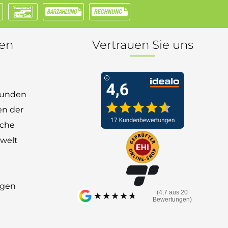
nen
Vertrauen Sie uns
 Kunden
en der
nche
welt
ngen
(4,7 aus 20
★★★★★
★★★★★
Bewertungen)