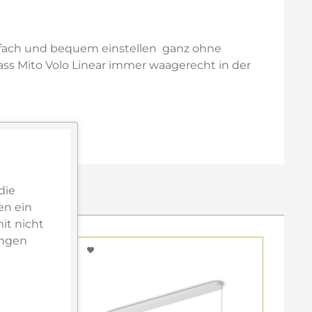
nfach und bequem einstellen  ganz ohne
ss Mito Volo Linear immer waagerecht in der
die
en ein
it nicht
ungen