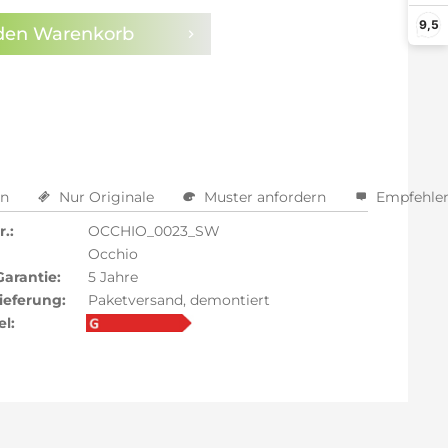
9,5
den
Warenkorb
en
Nur Originale
Muster anfordern
Empfehle
.:
OCCHIO_0023_SW
Occhio
Garantie:
5 Jahre
ieferung:
Paketversand, demontiert
el: