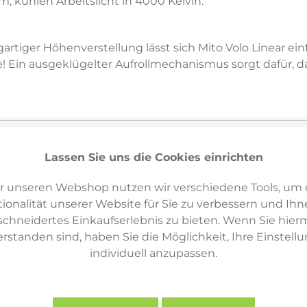
kühlen Arbeitslicht in 4000 Kelvin.
rtiger Höhenverstellung lässt sich Mito Volo Linear ei
in ausgeklügelter Aufrollmechanismus sorgt dafür, da
Lassen Sie uns die Cookies einrichten
r unseren Webshop nutzen wir verschiedene Tools, um 
Varianten & ähnliche Artikel
6
ionalität unserer Website für Sie zu verbessern und Ihn
hneidertes Einkaufserlebnis zu bieten. Wenn Sie hierm
erstanden sind, haben Sie die Möglichkeit, Ihre Einstell
individuell anzupassen.