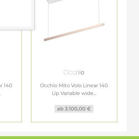
r 140
Occhio Mito Volo Linear 140
O
.
Up Variable wide...
ab 3.100,00 €