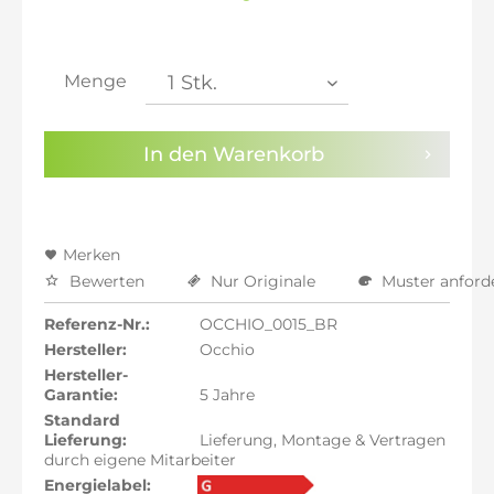
inkl. 20% MwSt.: 7.085,04 €
inkl. 21% MwSt.: 7.144,08 €
inkl. 21% MwSt.: 7.144,08 €
inkl. 21% MwSt.: 7.144,08 €
Menge
inkl. 22% MwSt.: 7.203,13 €
Sie haben die
Datenschutzbestimmungen
zur
In den
Warenkorb
Kenntnis genommen.
Preisalarm aktivieren
Merken
Bewerten
Nur Originale
Muster anford
Referenz-Nr.:
OCCHIO_0015_BR
Hersteller:
Occhio
Hersteller-
Garantie:
5 Jahre
Standard
Lieferung:
Lieferung, Montage & Vertragen
durch eigene Mitarbeiter
Energielabel: