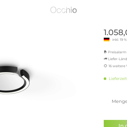
old | Polstermöbel aus Bad
& Chill-out-Sessel
Büro- & Officemöbel
s
NIMBUS – ENGINEERED DESI
Empfangstheken
STUTTGART
Schreibtische & Bürostühle
NIMBUS Kollektion
n & Garderobenständer
Outdoormöbel und
Rollcontainer
1.058
ssoires
 Kommoden
Lösungen für Ihr Home Offi
inkl. 19
ollektion
USM Haller Büromöbel
Nils Holger Moormann - Nahe
Ungewöhnlich, Weitblickend
USM Haller Einzelteile & Zu
Preisalarm 
oires
Nils Holger Moormann Koll
Liefer-Länd
o - Leidenschaft für
es
el
16 weitere
Nils Holger Moormann Konf
MwSt.-b
sco Kollektion
inkl. 16
 & Entreé
Lieferzeit
inkl. 20
& Badvorleger
inkl. 21
inkl. 21
n
inkl. 21
Meng
lien
inkl. 22
Sie hab
genomme
In 