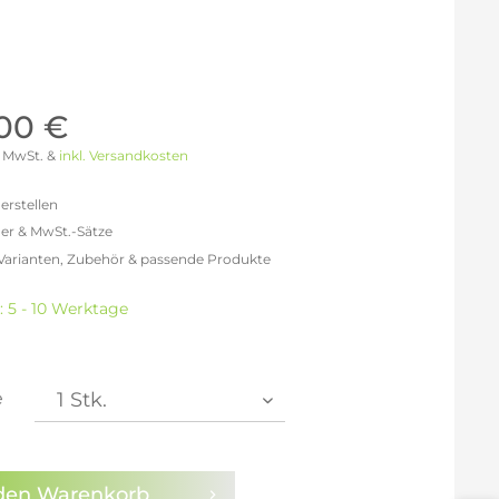
Möller Design - Beste Manufakturqualität
Ausstellungsstücke
aus Lemgo
GN AUS
Möller Design Kollektion
Sonderaktionen & Herstelleraktionen
,00 €
ce
[ more ] aus Hamburg
 % MwSt. &
inkl. Versandkosten
Neuigkeiten der Einrichtungsbranche
liegend,
behör
erstellen
ektion
er & MwSt.-Sätze
 Varianten, Zubehör & passende Produkte
igurator
efreit: 889,08 €
% MwSt.: 1.031,33 €
: 5 - 10 Werktage
% MwSt.: 1.066,89 €
% MwSt.: 1.075,78 €
% MwSt.: 1.075,78 €
% MwSt.: 1.075,78 €
e
% MwSt.: 1.084,67 €
en die
Datenschutzbestimmungen
zur Kenntnis
n.
den
Warenkorb