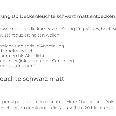
uerung Up Deckenleuchte schwarz matt entdecken
warz matt ist die kompakte Lösung für präzises, hochwer
sst reduziert halten wollen.
ereiche und serielle Anordnung
blendfreies Licht
kommen bis Aktivlicht
troller (inklusive, ohne Controller)
uell zu „drücken“
nleuchte schwarz matt
cht punktgenau planen möchten: Flure, Garderoben, Ankl
icht oft zu dominant – die Mito soffitto 20 bleibt optis