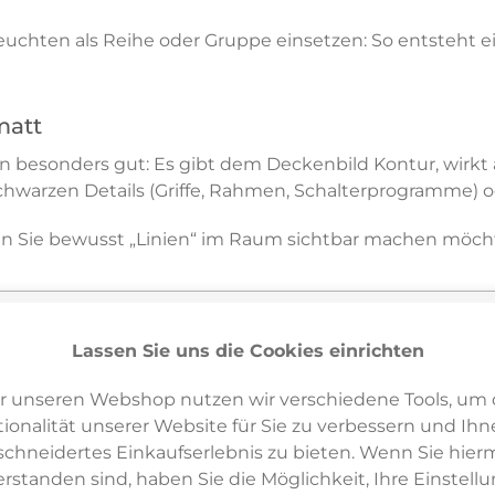
euchten als Reihe oder Gruppe einsetzen: So entsteht ei
matt
en besonders gut: Es gibt dem Deckenbild Kontur, wirkt
schwarzen Details (Griffe, Rahmen, Schalterprogramme) 
n Sie bewusst „Linien“ im Raum sichtbar machen möchten
Lassen Sie uns die Cookies einrichten
ch die Szenen-Logik: Mit Occhio air steuern Sie mehre
Tag“). Mit color tune passen Sie die Lichtfarbe an – war
r unseren Webshop nutzen wir verschiedene Tools, um 
ionalität unserer Website für Sie zu verbessern und Ihn
hneidertes Einkaufserlebnis zu bieten. Wenn Sie hierm
en
Occhio create your light Konfigurator by Inneneinric
erstanden sind, haben Sie die Möglichkeit, Ihre Einstell