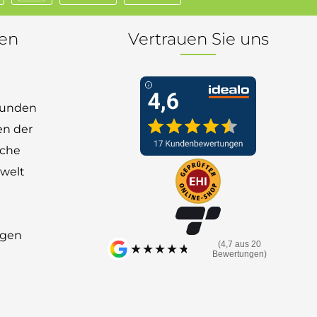
nen
Vertrauen Sie uns
 Kunden
en der
nche
welt
ngen
(4,7 aus 20
★★★★★
★★★★★
Bewertungen)