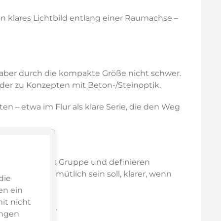
n klares Lichtbild entlang einer Raumachse –
 aber durch die kompakte Größe nicht schwer.
oder zu Konzepten mit Beton-/Steinoptik.
 – etwa im Flur als klare Serie, die den Weg
re Leuchten als Gruppe und definieren
m, wenn es gemütlich sein soll, klarer, wenn
die
en ein
it nicht
htung Hufnagel
.
ungen