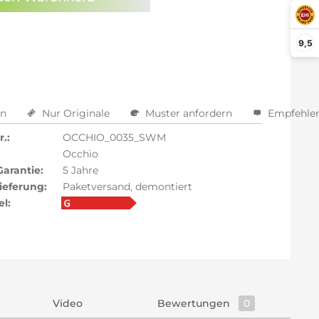
arm aktivieren
9,5
en
Nur Originale
Muster anfordern
Empfehle
.:
OCCHIO_0035_SWM
Occhio
Garantie:
5 Jahre
ieferung:
Paketversand, demontiert
el:
Video
Bewertungen
0