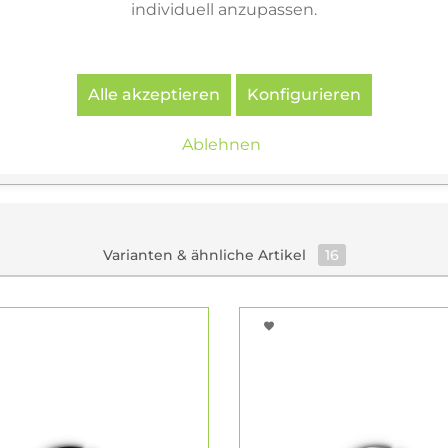
individuell anzupassen.
assen (Amberg i. d. Opf.)
m Showroom Amberg (Oberpfalz) beraten – inklusive Demo
sinnvollen Anzahl und Anordnung, damit Ihr Lichtbild „wi
Alle akzeptieren
Konfigurieren
Ablehnen
Varianten & ähnliche Artikel
16