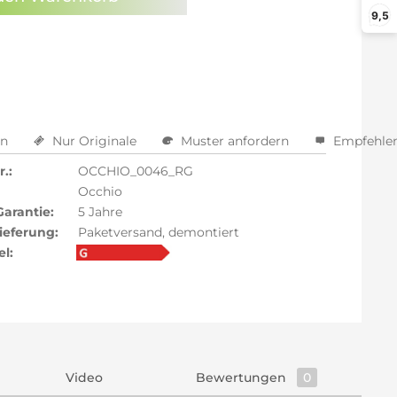
9,5
arm aktivieren
en
Nur Originale
Muster anfordern
Empfehle
.:
OCCHIO_0046_RG
Occhio
Garantie:
5 Jahre
ieferung:
Paketversand, demontiert
el:
Video
Bewertungen
0