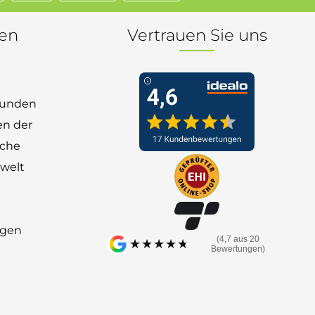
nen
Vertrauen Sie uns
 Kunden
en der
nche
welt
ngen
(4,7 aus 20
★★★★★
★★★★★
Bewertungen)