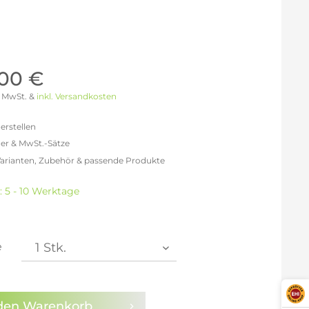
Möller Design - Beste Manufakturqualität
Ausstellungsstücke
aus Lemgo
GN AUS
Möller Design Kollektion
Sonderaktionen & Herstelleraktionen
,00 €
ce
[ more ] aus Hamburg
 % MwSt. &
inkl. Versandkosten
Neuigkeiten der Einrichtungsbranche
liegend,
behör
erstellen
ektion
er & MwSt.-Sätze
Varianten, Zubehör & passende Produkte
igurator
freit: 1.954,62 €
% MwSt.: 2.267,36 €
: 5 - 10 Werktage
0% MwSt.: 2.345,55 €
% MwSt.: 2.365,09 €
% MwSt.: 2.365,09 €
% MwSt.: 2.365,09 €
e
2% MwSt.: 2.384,64 €
en die
Datenschutzbestimmungen
zur Kenntnis
n.
den
Warenkorb