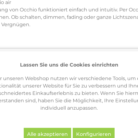
o air
ng von Occhio funktioniert einfach und intuitiv. Per Occh
nen. Ob schalten, dimmen, fading oder ganze Lichtszena
n Vergnügen.
Lassen Sie uns die Cookies einrichten
Varianten & ähnliche Artikel
6
r unseren Webshop nutzen wir verschiedene Tools, um 
ionalität unserer Website für Sie zu verbessern und Ihn
hneidertes Einkaufserlebnis zu bieten. Wenn Sie hierm
erstanden sind, haben Sie die Möglichkeit, Ihre Einstell
individuell anzupassen.
Alle akzeptieren
Konfigurieren