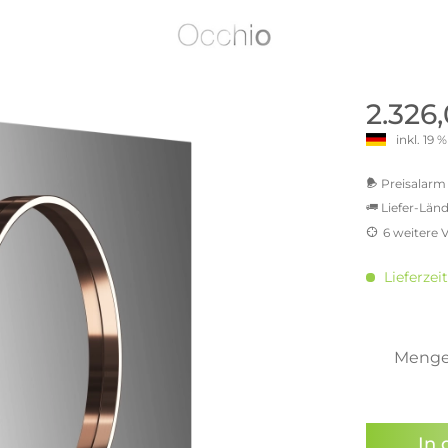
old | Polstermöbel aus Bad
& Chill-out-Sessel
Büro- & Officemöbel
s
NIMBUS – ENGINEERED DESI
Empfangstheken
STUTTGART
Schreibtische & Bürostühle
NIMBUS Kollektion
n & Garderobenständer
Outdoormöbel und
Rollcontainer
2.326
ssoires
 Kommoden
Lösungen für Ihr Home Offi
inkl. 19
ollektion
USM Haller Büromöbel
Nils Holger Moormann - Nahe
Ungewöhnlich, Weitblickend
USM Haller Einzelteile & Zu
Preisalarm 
oires
Nils Holger Moormann Koll
Liefer-Länd
o - Leidenschaft für
es
el
6 weitere 
Nils Holger Moormann Konf
MwSt.-be
sco Kollektion
inkl. 16
 & Entreé
Lieferzeit
inkl. 2
& Badvorleger
inkl. 21
inkl. 21
n
inkl. 21
Meng
lien
inkl. 2
Sie hab
genomme
In 