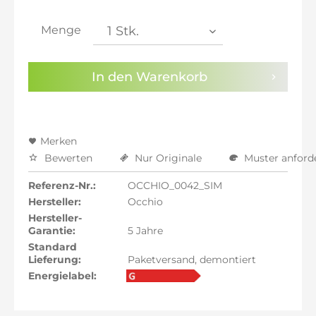
inkl. 21% MwSt.: 2.397,63 €
inkl. 21% MwSt.: 2.397,63 €
Menge
inkl. 22% MwSt.: 2.417,45 €
Sie haben die
Datenschutzbestimmungen
zur
In den
Warenkorb
Kenntnis genommen.
Preisalarm aktivieren
Merken
Bewerten
Nur Originale
Muster anford
Referenz-Nr.:
OCCHIO_0042_SIM
Hersteller:
Occhio
Hersteller-
Garantie:
5 Jahre
Standard
Lieferung:
Paketversand, demontiert
Energielabel: