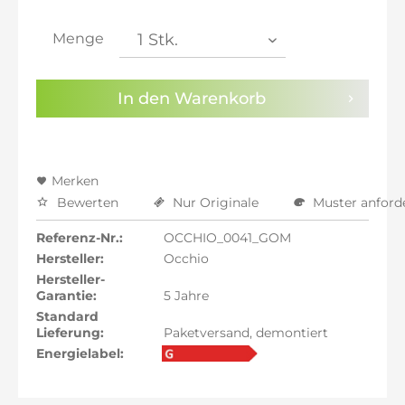
inkl. 21% MwSt.: 1.767,21 €
inkl. 21% MwSt.: 1.767,21 €
Menge
inkl. 22% MwSt.: 1.781,82 €
Sie haben die
Datenschutzbestimmungen
zur
In den
Warenkorb
Kenntnis genommen.
Preisalarm aktivieren
Merken
Bewerten
Nur Originale
Muster anford
Referenz-Nr.:
OCCHIO_0041_GOM
Hersteller:
Occhio
Hersteller-
Garantie:
5 Jahre
Standard
Lieferung:
Paketversand, demontiert
Energielabel: