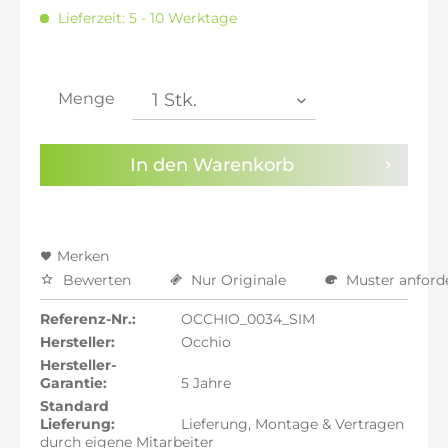
inkl. 16% MwSt.: 6.804,03 €
Lieferzeit: 5 - 10 Werktage
inkl. 20% MwSt.: 7.038,66 €
inkl. 21% MwSt.: 7.097,31 €
inkl. 21% MwSt.: 7.097,31 €
inkl. 21% MwSt.: 7.097,31 €
Menge
inkl. 22% MwSt.: 7.155,97 €
Sie haben die
Datenschutzbestimmungen
zur
In den
Warenkorb
Kenntnis genommen.
Preisalarm aktivieren
Merken
Bewerten
Nur Originale
Muster anford
Referenz-Nr.:
OCCHIO_0034_SIM
Hersteller:
Occhio
Hersteller-
Garantie:
5 Jahre
Standard
Lieferung:
Lieferung, Montage & Vertragen
durch eigene Mitarbeiter