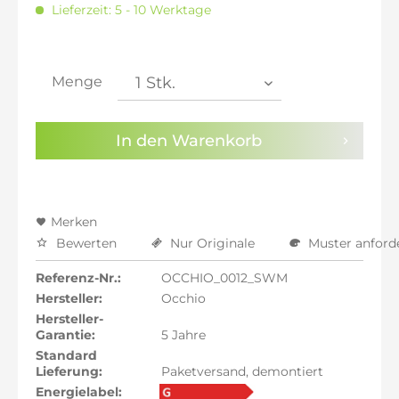
Lieferzeit: 5 - 10 Werktage
inkl. 21% MwSt.: 762,61 €
inkl. 21% MwSt.: 762,61 €
inkl. 21% MwSt.: 762,61 €
inkl. 22% MwSt.: 768,91 €
Menge
Sie haben die
Datenschutzbestimmungen
zur
Kenntnis genommen.
In den
Warenkorb
Preisalarm aktivieren
Merken
Bewerten
Nur Originale
Muster anford
Referenz-Nr.:
OCCHIO_0012_SWM
Hersteller:
Occhio
Hersteller-
Garantie:
5 Jahre
Standard
Lieferung:
Paketversand, demontiert
Energielabel: