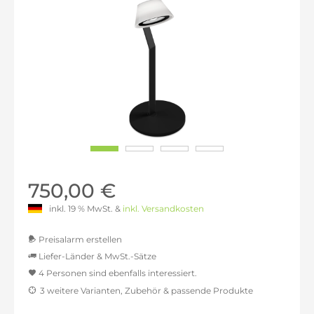
750,00 €
inkl. 19 % MwSt. &
inkl. Versandkosten
Preisalarm erstellen
Liefer-Länder & MwSt.-Sätze
4 Personen sind ebenfalls interessiert.
MwSt.-befreit: 630,25 €
3 weitere Varianten, Zubehör & passende Produkte
inkl. 16% MwSt.: 731,09 €
inkl. 20% MwSt.: 756,30 €