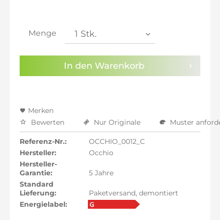
inkl. 21% MwSt.: 762,61 €
inkl. 21% MwSt.: 762,61 €
inkl. 21% MwSt.: 762,61 €
Menge
inkl. 22% MwSt.: 768,91 €
Sie haben die
Datenschutzbestimmungen
zur
In den
Warenkorb
Kenntnis genommen.
Preisalarm aktivieren
Merken
Bewerten
Nur Originale
Muster anford
Referenz-Nr.:
OCCHIO_0012_C
Hersteller:
Occhio
Hersteller-
Garantie:
5 Jahre
Standard
Lieferung:
Paketversand, demontiert
Energielabel: