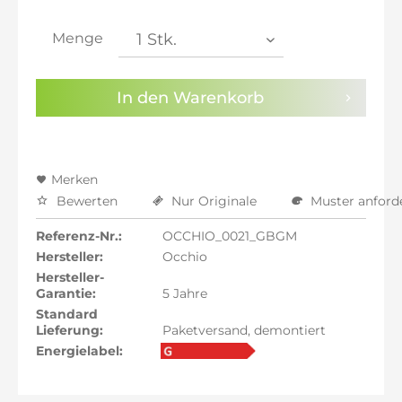
inkl. 21% MwSt.: 1.405,23 €
inkl. 21% MwSt.: 1.405,23 €
Menge
inkl. 22% MwSt.: 1.416,84 €
Sie haben die
Datenschutzbestimmungen
zur
In den
Warenkorb
Kenntnis genommen.
Preisalarm aktivieren
Merken
Bewerten
Nur Originale
Muster anford
Referenz-Nr.:
OCCHIO_0021_GBGM
Hersteller:
Occhio
Hersteller-
Garantie:
5 Jahre
Standard
Lieferung:
Paketversand, demontiert
Energielabel: