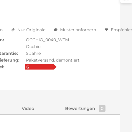
en
Nur Originale
Muster anfordern
Empfehle
.:
OCCHIO_0040_WTM
Occhio
Garantie:
5 Jahre
ieferung:
Paketversand, demontiert
el:
Video
Bewertungen
0