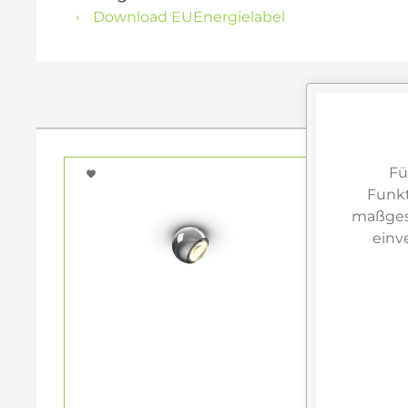
Download EUEnergielabel
Fü
Funkt
maßgesc
einv