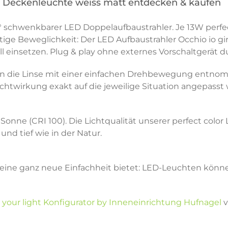
K Deckenleuchte weiss matt entdecken & kaufen
5° schwenkbarer LED Doppelaufbaustrahler. Je 13W perfe
tige Beweglichkeit: Der LED Aufbaustrahler Occhio io g
l einsetzen. Plug & play ohne externes Vorschaltgerät d
n die Linse mit einer einfachen Drehbewegung entnomm
Lichtwirkung exakt auf die jeweilige Situation angepasst
ie Sonne (CRI 100). Die Lichtqualität unserer perfect c
nd tief wie in der Natur.
e eine ganz neue Einfachheit bietet: LED-Leuchten könne
 your light Konfigurator by Inneneinrichtung Hufnagel
v