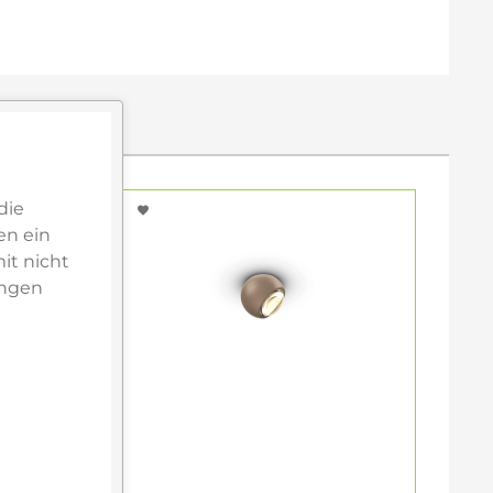
die
en ein
it nicht
ungen