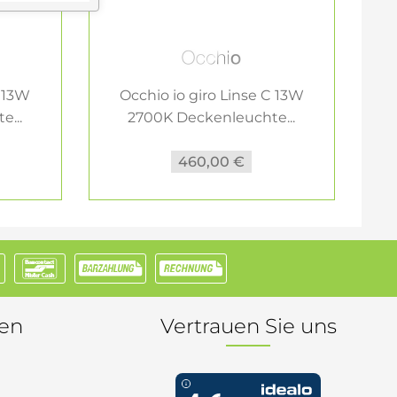
C 13W
Occhio io giro Linse C 13W
...
2700K Deckenleuchte...
460,00 €
nen
Vertrauen Sie uns