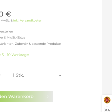
Möller Design - Beste Manufakturqualität
Ausstellungsstücke
aus Lemgo
GN AUS
0 €
Möller Design Kollektion
 % MwSt. &
inkl. Versandkosten
Sonderaktionen & Herstelleraktionen
ce
erstellen
[ more ] aus Hamburg
er & MwSt.-Sätze
Neuigkeiten der Einrichtungsbranche
liegend,
 Varianten, Zubehör & passende Produkte
behör
freit: 815,13 €
ektion
% MwSt.: 945,55 €
: 5 - 10 Werktage
0% MwSt.: 978,15 €
igurator
1% MwSt.: 986,30 €
1% MwSt.: 986,30 €
1% MwSt.: 986,30 €
e
2% MwSt.: 994,45 €
en die
Datenschutzbestimmungen
zur Kenntnis
n.
den
Warenkorb
arm aktivieren
9,5