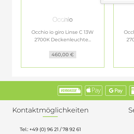
Occhio io giro Linse C 13W
Occh
2700K Deckenleuchte...
27
460,00 €
Kontaktmöglichkeiten
S
Tel.:
+49 (0) 96 21 / 78 92 61