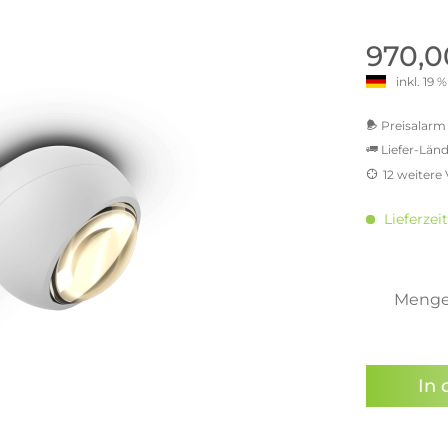
old | Polstermöbel aus Bad
& Chill-out-Sessel
Büro- & Officemöbel
s
NIMBUS – ENGINEERED DESI
Empfangstheken
970,0
STUTTGART
Schreibtische & Bürostühle
inkl. 19
NIMBUS Kollektion
n & Garderobenständer
Outdoormöbel und
Rollcontainer
ssoires
 Kommoden
Lösungen für Ihr Home Offi
Preisalarm 
ollektion
Liefer-Länd
USM Haller Büromöbel
Nils Holger Moormann - Nahe
Ungewöhnlich, Weitblickend
12 weitere
USM Haller Einzelteile & Zu
oires
MwSt.-be
Nils Holger Moormann Koll
o - Leidenschaft für
inkl. 16
es
Lieferzeit
el
inkl. 2
Nils Holger Moormann Konf
inkl. 2
sco Kollektion
inkl. 2
 & Entreé
inkl. 2
Meng
& Badvorleger
inkl. 2
n
Sie hab
lien
genomme
In 
Preisal