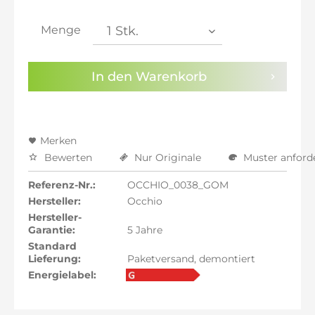
inkl. 21% MwSt.: 738,20 €
inkl. 21% MwSt.: 738,20 €
Menge
inkl. 22% MwSt.: 744,30 €
Sie haben die
Datenschutzbestimmungen
zur
In den
Warenkorb
Kenntnis genommen.
Preisalarm aktivieren
Merken
Bewerten
Nur Originale
Muster anford
Referenz-Nr.:
OCCHIO_0038_GOM
Hersteller:
Occhio
Hersteller-
Garantie:
5 Jahre
Standard
Lieferung:
Paketversand, demontiert
Energielabel: