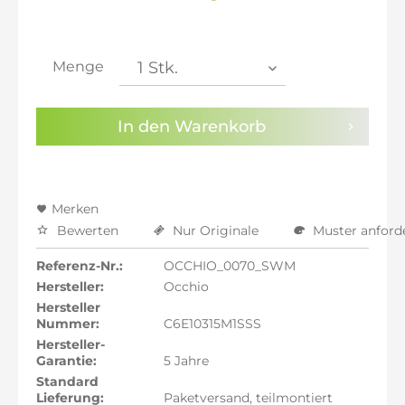
inkl. 20% MwSt.: 998,32 €
inkl. 21% MwSt.: 1.006,64 €
inkl. 21% MwSt.: 1.006,64 €
inkl. 21% MwSt.: 1.006,64 €
Menge
inkl. 22% MwSt.: 1.014,96 €
Sie haben die
Datenschutzbestimmungen
zur
In den
Warenkorb
Kenntnis genommen.
Preisalarm aktivieren
Merken
Bewerten
Nur Originale
Muster anford
Referenz-Nr.:
OCCHIO_0070_SWM
Hersteller:
Occhio
Hersteller
Nummer:
C6E10315M1SSS
Hersteller-
Garantie:
5 Jahre
Standard
Lieferung:
Paketversand, teilmontiert