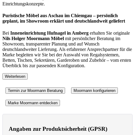
Einrichtungskonzepte.
Puristische Möbel aus Aschau im Chiemgau – persönlich
geplant, im Showroom erklärt und deutschlandweit geliefert
Bei
Inneneinrichtung Hufnagel in Amberg
erhalten Sie originale
Nils Holger Moormann Möbel
mit persönlicher Beratung im
Showroom, transparenter Planung und auf Wunsch
deutschlandweiter Lieferung. Als erfahrener Ansprechpartner für die
Marke begleiten wir Sie bei der Auswahl von Regalsystemen,
Betten, Tischen, Sekretären, Garderoben und Zubehör – vom ersten
Überblick bis zur passenden Konfiguration.
Weiterlesen
Besonders gefragt sind das
FNP Regal
, das
Siebenschläfer Bett
, der
Kant Schreibtisch
und weitere Möbel, die durch Klarheit, Funktion und präzise Details überzeugen. Viele
Termin zur Moormann Beratung
Moormann konfigurieren
Varianten lassen sich online konfigurieren und gezielt an Raum, Nutzung und Stil
anpassen.
Marke Moormann entdecken
Moormann Möbel Händler mit persönlicher Beratung, Konfiguration
und ehrlicher Planung
Wer nach einem
Nils Holger Moormann Händler
oder einem verlässlichen
Moormann
Handelspartner
sucht, möchte in der Regel nicht einfach nur ein Möbel online bestellen.
Angaben zur Produktsicherheit (GPSR)
Gefragt ist eine Beratung, die Maße, Nutzung, Materialwirkung und den tatsächlichen