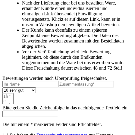
Nach der Lieferung einer bei uns bestellten Ware,
erhält der Kunde einen individualisierten und
Gibt es das FNP Regal in Wunschmaß?
einmaligen Link übersendet (Einwilligung
Das FNP ist äußerst variabel. Wir planen mit Ihnen Fachhöhen, Breiten und Anbauten
vorausgesetzt). Klickt er auf diesen Link, kann er in
passend zu Ihrer Wand- und Raumsituation. Standardmaße sind selbstverständlich
unserem Webshop den jeweiligen Artikel bewerten.
verfügbar, zugleich lässt sich das System sehr flexibel anpassen.
Der Kunde kann ebenfalls zu einem späteren
Zeitpunkt eine Bewertung abgeben. Die Daten des
Kann ich Moormann Möbel im Showroom ansehen?
Bewertenden werden zusammen mit den Bestelldaten
abgeglichen.
Ja. Vereinbaren Sie gern einen Termin. Wir zeigen Ihnen Oberflächen, Kanten,
Funktionsdetails und passende Kombinationen für Ihren Grundriss und Ihre Einrichtung.
Vor der Veröffentlichung wird jede Bewertung
legitimiert, ob diese durch den Endkunden
Wie sind die Lieferzeiten?
vorgenommen und die Ware bei uns erworben wurde.
Diese Freischaltung dauert zwischen 48 und 72 Std.!
Die Lieferzeiten hängen von Modell und Konfiguration ab. Nach Ihrer Anfrage nennen wir
Ihnen konkrete Termine. Je nach Produkt können auch schnellere Optionen möglich sein.
Bewertungen werden nach Überprüfung freigeschaltet.
Bitte geben Sie die Zeichenfolge in das nachfolgende Textfeld ein.
Die mit einem * markierten Felder sind Pflichtfelder.