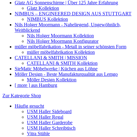
Glatz AG Sonnenschirme | Über 125 Jahre Erfahrung
Glatz Kollektion
NIMBUS – ENGINEERED DESIGN AUS STUTTGART
NIMBUS Kollektion
Nils Holger Moormann - Naheliegend, Ungewöhnlich,
Weitblickend
Nils Holger Moormann Kollektion
Nils Holger Moormann Konfigurator
müller möbelfabrikation - Metall in seiner schönsten Form
müller möbelfabrikation Kollektion
CATELLANI & SMITH | MISSION
CATELLANI & SMITH Kollektion
SieMatic Möbelwerke | Küchen aus Löhne
Möller Design - Beste Manufakturqualität aus Lemgo
Möller Design Kollektion
[ more ] aus Hamburg
Zur Kategorie Shop
Häufig gesucht
USM Haller Sideboard
USM Haller Regal
USM Haller Garderobe
USM Haller Schreibtisch
Vitra Stühle