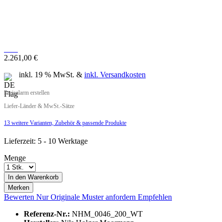
2.261,00 €
inkl. 19 % MwSt. &
inkl. Versandkosten
Preisalarm erstellen
Liefer-Länder & MwSt.-Sätze
MwSt.-befreit: 1.900,00 €
13 weitere Varianten, Zubehör & passende Produkte
inkl. 16% MwSt.: 2.204,00 €
inkl. 20% MwSt.: 2.280,00 €
Lieferzeit: 5 - 10 Werktage
inkl. 21% MwSt.: 2.299,00 €
Menge
inkl. 21% MwSt.: 2.299,00 €
Sie haben die
Datenschutzbestimmungen
zur Kenntnis genommen.
inkl. 21% MwSt.: 2.299,00 €
In den
Warenkorb
inkl. 22% MwSt.: 2.318,00 €
Preisalarm aktivieren
Merken
Bewerten
Nur Originale
Muster anfordern
Empfehlen
Referenz-Nr.:
NHM_0046_200_WT