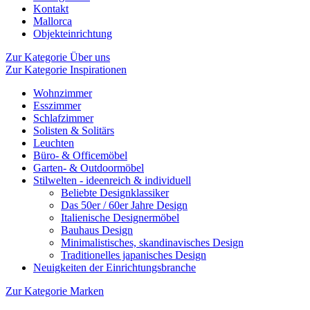
Kontakt
Mallorca
Objekteinrichtung
Zur Kategorie Über uns
Zur Kategorie Inspirationen
Wohnzimmer
Esszimmer
Schlafzimmer
Solisten & Solitärs
Leuchten
Büro- & Officemöbel
Garten- & Outdoormöbel
Stilwelten - ideenreich & individuell
Beliebte Designklassiker
Das 50er / 60er Jahre Design
Italienische Designermöbel
Bauhaus Design
Minimalistisches, skandinavisches Design
Traditionelles japanisches Design
Neuigkeiten der Einrichtungsbranche
Zur Kategorie Marken