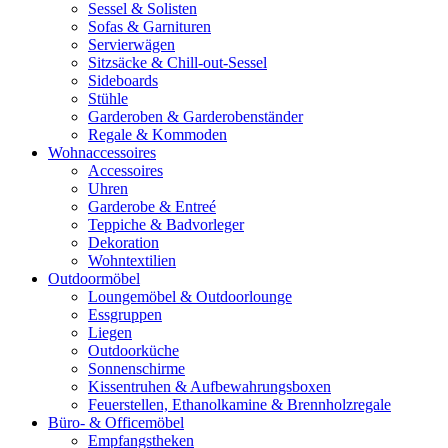
Sessel & Solisten
Sofas & Garnituren
Servierwägen
Sitzsäcke & Chill-out-Sessel
Sideboards
Stühle
Garderoben & Garderobenständer
Regale & Kommoden
Wohnaccessoires
Accessoires
Uhren
Garderobe & Entreé
Teppiche & Badvorleger
Dekoration
Wohntextilien
Outdoormöbel
Loungemöbel & Outdoorlounge
Essgruppen
Liegen
Outdoorküche
Sonnenschirme
Kissentruhen & Aufbewahrungsboxen
Feuerstellen, Ethanolkamine & Brennholzregale
Büro- & Officemöbel
Empfangstheken