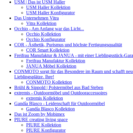
USM | Das ist USM Haller
USM Haller Kollektion
USM Haller Konfigurator
Das Unternehmen Vitra
Vitra Kollektion
Occhio - Am Anfang war das Licht...
Occhio Kollektion
Occhio Konfigurator
COR - Ästhetik, Purismus und höchste Fertigungsqualität
COR Smart Kollektion
Freifrau Manufaktur & JANUA - mit einer Lieblingsstück-Gara
Freifrau Manufaktur Kollektion
JANUA Möbel Kollektion
CONMOTO sorgt für das Besondere im Raum und schafft neu
Lieblingsplätze. Ihre!
CONMOTO Kollektion
Brühl & Sippold | Polstermöbel aus Bad Steben
extremis - Outdoormöbel und Outdooraccessoires
extremis Kollektion
Gandía Blasco - Leidenschaft für Outdoormöbel
Gandía Blasco Kollektion
Das ist Zoom by Mobimex
PIURE creating living space
PIURE Kollektion
PIURE Konfigurator