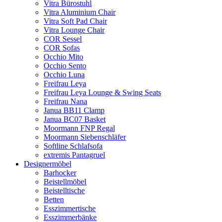
Vitra Bürostuhl
Vitra Aluminium Chair
Vitra Soft Pad Chair
Vitra Lounge Chair
COR Sessel
COR Sofas
Occhio Mito
Occhio Sento
Occhio Luna
Freifrau Leya
Freifrau Leya Lounge & Swing Seats
Freifrau Nana
Janua BB11 Clamp
Janua BC07 Basket
Moormann FNP Regal
Moormann Siebenschläfer
Softline Schlafsofa
extremis Pantagruel
Designermöbel
Barhocker
Beistellmöbel
Beistelltische
Betten
Esszimmertische
Esszimmerbänke