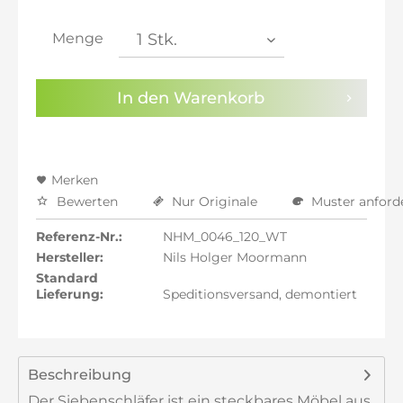
inkl. 21% MwSt.: 2.057,00 €
inkl. 21% MwSt.: 2.057,00 €
Menge
inkl. 22% MwSt.: 2.074,00 €
Sie haben die
Datenschutzbestimmungen
zur
In den
Warenkorb
Kenntnis genommen.
Preisalarm aktivieren
Merken
Bewerten
Nur Originale
Muster anford
Referenz-Nr.:
NHM_0046_120_WT
Hersteller:
Nils Holger Moormann
Standard
Lieferung:
Speditionsversand, demontiert
Beschreibung
Der Siebenschläfer ist ein steckbares Möbel aus