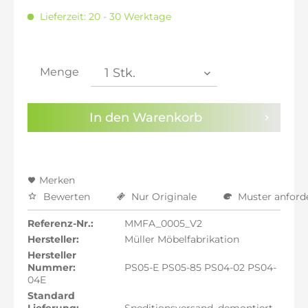
inkl. 16% MwSt.: 1.694,18 €
Lieferzeit: 20 - 30 Werktage
inkl. 20% MwSt.: 1.752,61 €
inkl. 21% MwSt.: 1.767,21 €
inkl. 21% MwSt.: 1.767,21 €
inkl. 21% MwSt.: 1.767,21 €
Menge
inkl. 22% MwSt.: 1.781,82 €
Sie haben die
Datenschutzbestimmungen
zur
In den
Warenkorb
Kenntnis genommen.
Preisalarm aktivieren
Merken
Bewerten
Nur Originale
Muster anford
Referenz-Nr.:
MMFA_0005_V2
Hersteller:
Müller Möbelfabrikation
Hersteller
Nummer:
PS05-E PS05-85 PS04-02 PS04-
04E
Standard