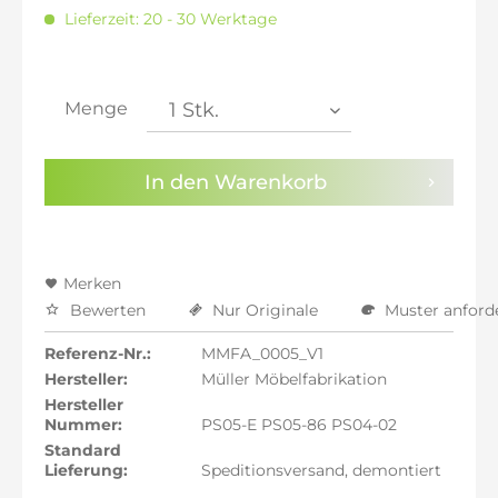
inkl. 20% MwSt.: 1.672,94 €
Lieferzeit: 20 - 30 Werktage
inkl. 21% MwSt.: 1.686,88 €
inkl. 21% MwSt.: 1.686,88 €
inkl. 21% MwSt.: 1.686,88 €
inkl. 22% MwSt.: 1.700,82 €
Menge
Sie haben die
Datenschutzbestimmungen
zur
Kenntnis genommen.
In den
Warenkorb
Preisalarm aktivieren
Merken
Bewerten
Nur Originale
Muster anford
Referenz-Nr.:
MMFA_0005_V1
Hersteller:
Müller Möbelfabrikation
Hersteller
Nummer:
PS05-E PS05-86 PS04-02
Standard
Lieferung:
Speditionsversand, demontiert