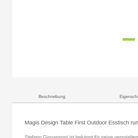
Beschreibung
Eigensch
Magis Design Table First Outdoor Esstisch r
Stefano Giovannoni ist bekannt für seine verspielten,