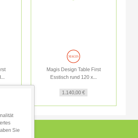
rst
Magis Design Table First
...
Esstisch rund 120 x...
1.140,00 €
alität
ertes
haben Sie