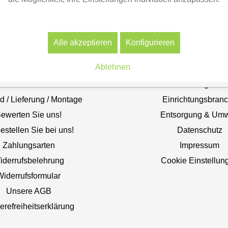
erviceseiten
Information
Alle akzeptieren
Konfigurieren
Kontakt
Newsletter
Ablehnen
 bitten um Rückruf?
Vorteile für unsere 
Kontaktformular
Aktuelle Neuigkeite
d / Lieferung / Montage
Einrichtungsbran
ewerten Sie uns!
Entsorgung & Umw
estellen Sie bei uns!
Datenschutz
Zahlungsarten
Impressum
iderrufsbelehrung
Cookie Einstellun
Widerrufsformular
Unsere AGB
ierefreiheitserklärung