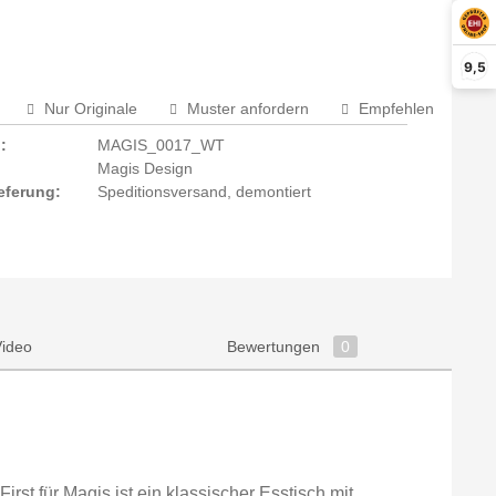
9,5
Nur Originale
Muster anfordern
Empfehlen
:
MAGIS_0017_WT
Magis Design
eferung:
Speditionsversand, demontiert
Video
Bewertungen
0
irst für Magis ist ein klassischer Esstisch mit