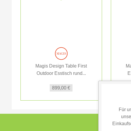
Magis Design Table First
Ma
Outdoor Esstisch rund...
E
899,00 €
Für u
unse
Einkaufs