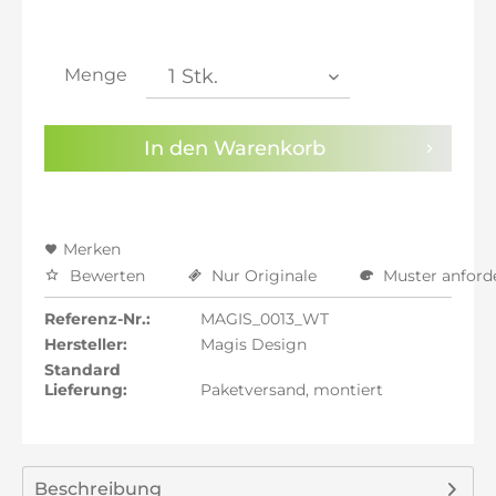
inkl. 21% MwSt.: 325,38 €
inkl. 21% MwSt.: 325,38 €
inkl. 21% MwSt.: 325,38 €
Menge
inkl. 22% MwSt.: 328,07 €
Sie haben die
Datenschutzbestimmungen
zur
In den
Warenkorb
Kenntnis genommen.
Preisalarm aktivieren
Merken
Bewerten
Nur Originale
Muster anford
Referenz-Nr.:
MAGIS_0013_WT
Hersteller:
Magis Design
Standard
Lieferung:
Paketversand, montiert
Beschreibung