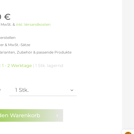
Möller Design - Beste Manufakturqualität
Ausstellungsstücke
aus Lemgo
GN AUS
0 €
Möller Design Kollektion
 % MwSt. &
inkl. Versandkosten
Sonderaktionen & Herstelleraktionen
ce
erstellen
[ more ] aus Hamburg
er & MwSt.-Sätze
Neuigkeiten der Einrichtungsbranche
liegend,
Varianten, Zubehör & passende Produkte
behör
efreit: 108,40 €
ektion
% MwSt.: 125,75 €
t: 1 - 2 Werktage
| 1 Stk. lagernd
0% MwSt.: 130,08 €
igurator
% MwSt.: 131,17 €
% MwSt.: 131,17 €
% MwSt.: 131,17 €
e
% MwSt.: 132,25 €
en die
Datenschutzbestimmungen
zur Kenntnis
n.
den
Warenkorb
arm aktivieren