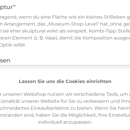
lptur“
rragend, wenn du eine Fläche wie ein kleines Stillleben
ein Arrangement, das „Museum-Shop-Level“ hat, ohne ges
e eher skulptural wirkt als verspielt. Kombi-Tipp: Stell
n Element (z. B. Vase), damit die Komposition ausgewog
ptik willst.
ssen
nline kaufen. Wenn Sie mehrere Figuren kombinieren mö
i. d. Opf. – wir helfen bei Auswahl, Kombination und P
Lassen Sie uns die Cookies einrichten
r unseren Webshop nutzen wir verschiedene Tools, um 
ionalität unserer Website für Sie zu verbessern und Ihn
hneidertes Einkaufserlebnis zu bieten. Wenn Sie hierm
Varianten & ähnliche Artikel
6
erstanden sind, haben Sie die Möglichkeit, Ihre Einstell
individuell anzupassen.