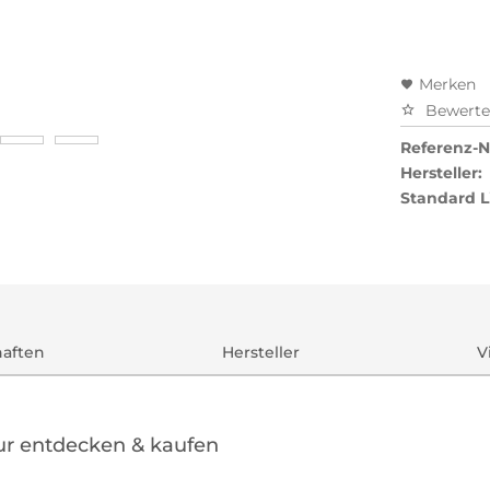
Merken
Bewert
Referenz-Nr
Hersteller:
Standard L
haften
Hersteller
V
gur entdecken & kaufen