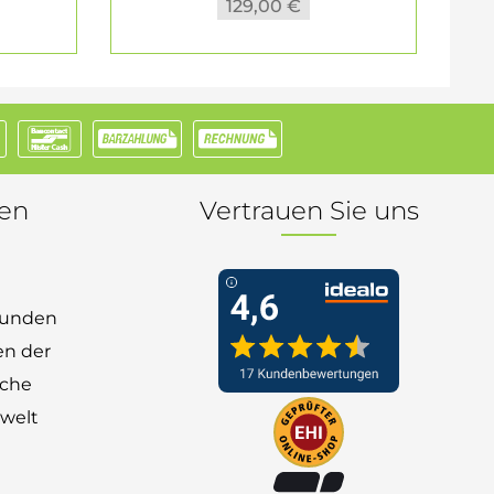
129,00 €
nen
Vertrauen Sie uns
 Kunden
en der
nche
welt