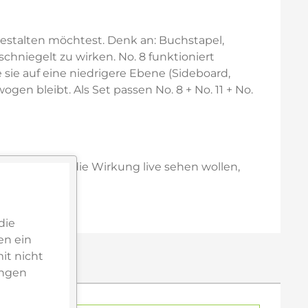
 gestalten möchtest. Denk an: Buchstapel,
chniegelt zu wirken. No. 8 funktioniert
e sie auf eine niedrigere Ebene (Sideboard,
en bleibt. Als Set passen No. 8 + No. 11 + No.
chten oder die Wirkung live sehen wollen,
latzierung.
die
en ein
it nicht
ungen