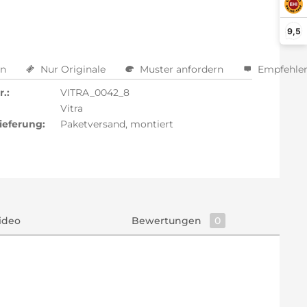
9,5
en
Nur Originale
Muster anfordern
Empfehle
.:
VITRA_0042_8
Vitra
ieferung:
Paketversand, montiert
ideo
Bewertungen
0