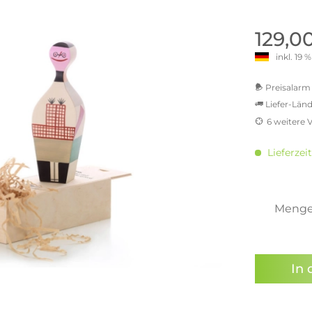
old | Polstermöbel aus Bad
& Chill-out-Sessel
Büro- & Officemöbel
s
NIMBUS – ENGINEERED DESI
Empfangstheken
129,0
STUTTGART
Schreibtische & Bürostühle
inkl. 19
NIMBUS Kollektion
n & Garderobenständer
Outdoormöbel und
Rollcontainer
ssoires
 Kommoden
Lösungen für Ihr Home Offi
Preisalarm 
ollektion
Liefer-Länd
USM Haller Büromöbel
Nils Holger Moormann - Nahe
Ungewöhnlich, Weitblickend
6 weitere 
USM Haller Einzelteile & Zu
oires
MwSt.-b
Nils Holger Moormann Koll
o - Leidenschaft für
inkl. 16
es
Lieferzei
el
inkl. 2
Nils Holger Moormann Konf
inkl. 21
sco Kollektion
inkl. 21
 & Entreé
inkl. 21
Meng
& Badvorleger
inkl. 22
n
Sie hab
lien
genomme
In 
Preisal