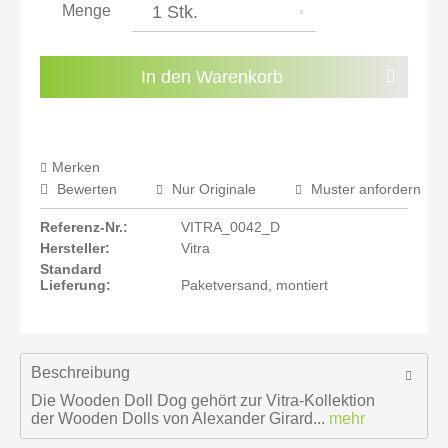
Menge
inkl. 22% MwSt.: 152,76 €
Sie haben die
Datenschutzbestimmungen
zur
In den
Warenkorb
Kenntnis genommen.
Preisalarm aktivieren
Merken
Bewerten
Nur Originale
Muster anfordern
Referenz-Nr.:
VITRA_0042_D
Hersteller:
Vitra
Standard
Lieferung:
Paketversand, montiert
Beschreibung
Die Wooden Doll Dog gehört zur Vitra-Kollektion
der Wooden Dolls von Alexander Girard...
mehr