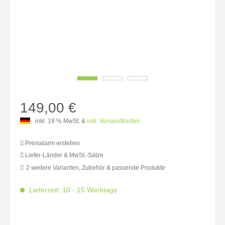
149,00 €
inkl. 19 % MwSt. &
inkl. Versandkosten
Preisalarm erstellen
Liefer-Länder & MwSt.-Sätze
2 weitere Varianten, Zubehör & passende Produkte
MwSt.-befreit: 125,21 €
inkl. 16% MwSt.: 145,24 €
Lieferzeit: 10 - 15 Werktage
inkl. 20% MwSt.: 150,25 €
inkl. 21% MwSt.: 151,50 €
inkl. 21% MwSt.: 151,50 €
inkl. 21% MwSt.: 151,50 €