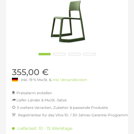
355,00 €
inkl. 19 % MwSt. &
inkl. Versandkosten
Preisalarm erstellen
Liefer-Länder & MwSt.-Sätze
5 weitere Varianten, Zubehör & passende Produkte
MwSt.-befreit: 298,32 €
Registrierbar für das Vitra 10- / 30-Jahres-Garantie-Programm
inkl. 16% MwSt.: 346,05 €
inkl. 20% MwSt.: 357,98 €
Lieferzeit: 10 - 15 Werktage
inkl. 21% MwSt.: 360,97 €