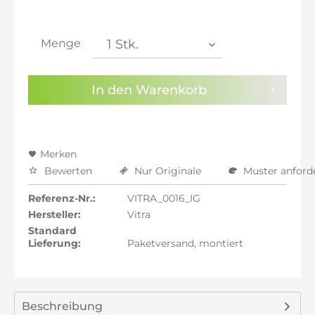
inkl. 21% MwSt.: 360,97 €
inkl. 21% MwSt.: 360,97 €
inkl. 22% MwSt.: 363,95 €
Menge
Sie haben die
Datenschutzbestimmungen
zur
Kenntnis genommen.
In den
Warenkorb
Preisalarm aktivieren
Merken
Bewerten
Nur Originale
Muster anford
Referenz-Nr.:
VITRA_0016_IG
Hersteller:
Vitra
Standard
Lieferung:
Paketversand, montiert
Beschreibung