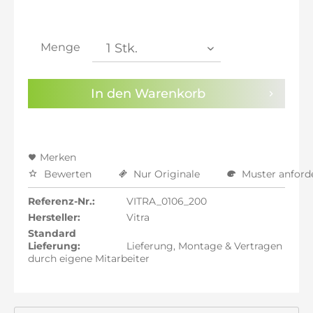
inkl. 21% MwSt.: 6.487,23 €
inkl. 21% MwSt.: 6.487,23 €
inkl. 22% MwSt.: 6.540,84 €
Menge
Sie haben die
Datenschutzbestimmungen
zur
Kenntnis genommen.
In den
Warenkorb
Preisalarm aktivieren
Merken
Bewerten
Nur Originale
Muster anford
Referenz-Nr.:
VITRA_0106_200
Hersteller:
Vitra
Standard
Lieferung:
Lieferung, Montage & Vertragen
durch eigene Mitarbeiter