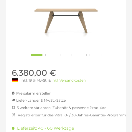
6.380,00 €
inkl. 19 % MwSt. &
inkl. Versandkosten
Preisalarm erstellen
Liefer-Länder & MwSt.-Sätze
5 weitere Varianten, Zubehör & passende Produkte
MwSt.-befreit: 5.361,34 €
Registrierbar für das Vitra 10- / 30-Jahres-Garantie-Programm
inkl. 16% MwSt.: 6.219,16 €
inkl. 20% MwSt.: 6.433,61 €
Lieferzeit: 40 - 60 Werktage
inkl. 21% MwSt.: 6.487,23 €