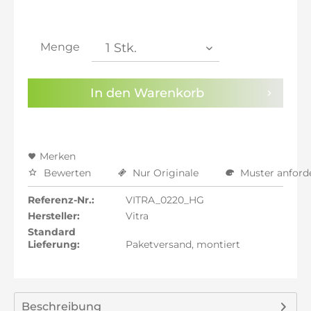
inkl. 21% MwSt.: 330,46 €
inkl. 21% MwSt.: 330,46 €
inkl. 22% MwSt.: 333,19 €
Menge
Sie haben die
Datenschutzbestimmungen
zur
Kenntnis genommen.
In den
Warenkorb
Preisalarm aktivieren
Merken
Bewerten
Nur Originale
Muster anford
Referenz-Nr.:
VITRA_0220_HG
Hersteller:
Vitra
Standard
Lieferung:
Paketversand, montiert
Beschreibung