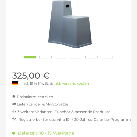
325,00 €
inkl. 19 % MwSt. &
inkl. Versandkosten
Preisalarm erstellen
Liefer-Länder & MwSt.-Sätze
3 weitere Varianten, Zubehör & passende Produkte
MwSt.-befreit: 273,11 €
Registrierbar für das Vitra 10- / 30-Jahres-Garantie-Programm
inkl. 16% MwSt.: 316,81 €
inkl. 20% MwSt.: 327,73 €
Lieferzeit: 10 - 15 Werktage
inkl. 21% MwSt.: 330,46 €