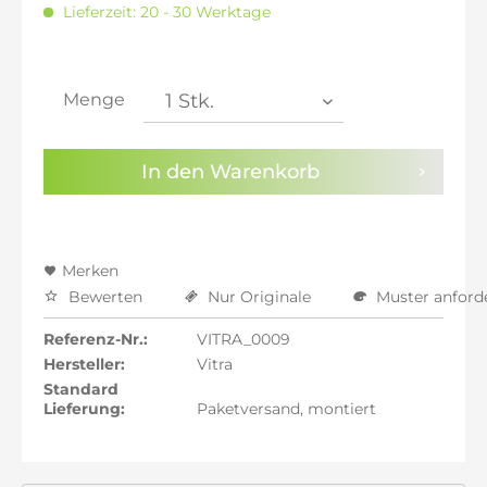
Lieferzeit: 20 - 30 Werktage
inkl. 21% MwSt.: 777,86 €
inkl. 21% MwSt.: 777,86 €
inkl. 22% MwSt.: 784,29 €
Menge
Sie haben die
Datenschutzbestimmungen
zur
Kenntnis genommen.
In den
Warenkorb
Preisalarm aktivieren
Merken
Bewerten
Nur Originale
Muster anford
Referenz-Nr.:
VITRA_0009
Hersteller:
Vitra
Standard
Lieferung:
Paketversand, montiert