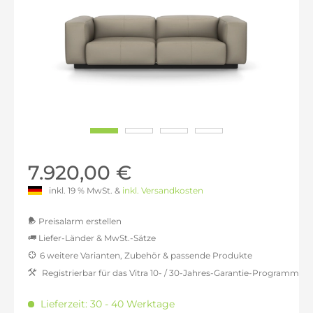
7.920,00 €
inkl. 19 % MwSt. &
inkl. Versandkosten
Preisalarm erstellen
Liefer-Länder & MwSt.-Sätze
6 weitere Varianten, Zubehör & passende Produkte
MwSt.-befreit: 6.655,46 €
Registrierbar für das Vitra 10- / 30-Jahres-Garantie-Programm
inkl. 16% MwSt.: 7.720,34 €
inkl. 20% MwSt.: 7.986,55 €
Lieferzeit: 30 - 40 Werktage
inkl. 21% MwSt.: 8.053,11 €