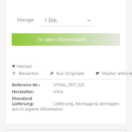
inkl. 21% MwSt.: 8.053,11 €
inkl. 21% MwSt.: 8.053,11 €
inkl. 22% MwSt.: 8.119,66 €
Menge
Sie haben die
Datenschutzbestimmungen
zur
Kenntnis genommen.
In den
Warenkorb
Preisalarm aktivieren
Merken
Bewerten
Nur Originale
Muster anford
Referenz-Nr.:
VITRA_0117_SD
Hersteller:
Vitra
Standard
Lieferung:
Lieferung, Montage & Vertragen
durch eigene Mitarbeiter