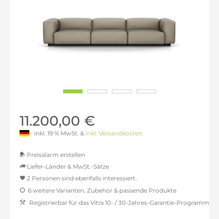
11.200,00 €
inkl. 19 % MwSt. &
inkl. Versandkosten
Preisalarm erstellen
Liefer-Länder & MwSt.-Sätze
2 Personen sind ebenfalls interessiert.
MwSt.-befreit: 9.411,76 €
6 weitere Varianten, Zubehör & passende Produkte
inkl. 16% MwSt.: 10.917,65 €
Registrierbar für das Vitra 10- / 30-Jahres-Garantie-Programm
inkl. 20% MwSt.: 11.294,12 €
inkl. 21% MwSt.: 11.388,24 €