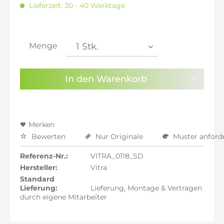
Lieferzeit: 30 - 40 Werktage
inkl. 21% MwSt.: 11.388,24 €
inkl. 21% MwSt.: 11.388,24 €
inkl. 22% MwSt.: 11.482,35 €
Menge
Sie haben die
Datenschutzbestimmungen
zur
Kenntnis genommen.
In den
Warenkorb
Preisalarm aktivieren
Merken
Bewerten
Nur Originale
Muster anford
Referenz-Nr.:
VITRA_0118_SD
Hersteller:
Vitra
Standard
Lieferung:
Lieferung, Montage & Vertragen
durch eigene Mitarbeiter