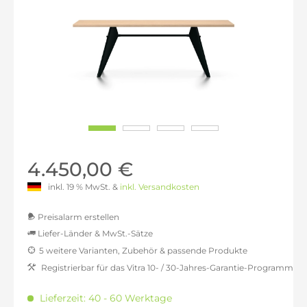
4.450,00 €
inkl. 19 % MwSt. &
inkl. Versandkosten
Preisalarm erstellen
Liefer-Länder & MwSt.-Sätze
5 weitere Varianten, Zubehör & passende Produkte
MwSt.-befreit: 3.739,50 €
Registrierbar für das Vitra 10- / 30-Jahres-Garantie-Programm
inkl. 16% MwSt.: 4.337,82 €
inkl. 20% MwSt.: 4.487,39 €
Lieferzeit: 40 - 60 Werktage
inkl. 21% MwSt.: 4.524,79 €