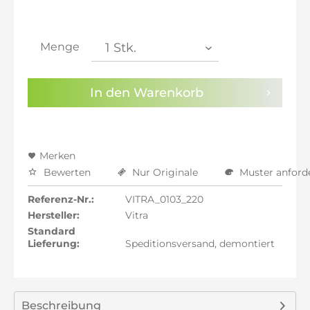
inkl. 21% MwSt.: 4.524,79 €
inkl. 21% MwSt.: 4.524,79 €
inkl. 22% MwSt.: 4.562,18 €
Menge
Sie haben die
Datenschutzbestimmungen
zur
Kenntnis genommen.
In den
Warenkorb
Preisalarm aktivieren
Merken
Bewerten
Nur Originale
Muster anford
Referenz-Nr.:
VITRA_0103_220
Hersteller:
Vitra
Standard
Lieferung:
Speditionsversand, demontiert
Beschreibung