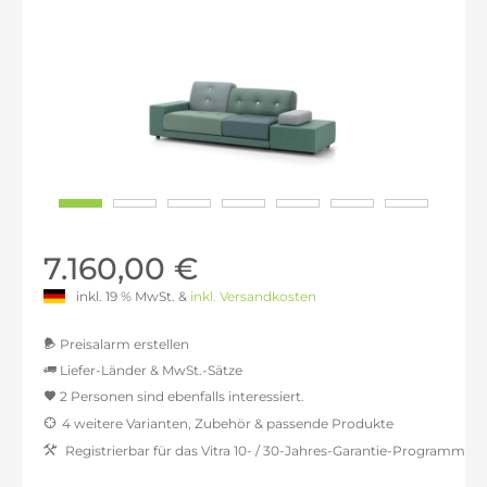
7.160,00 €
inkl. 19 % MwSt. &
inkl. Versandkosten
Preisalarm erstellen
Liefer-Länder & MwSt.-Sätze
2 Personen sind ebenfalls interessiert.
MwSt.-befreit: 6.016,81 €
4 weitere Varianten, Zubehör & passende Produkte
inkl. 16% MwSt.: 6.979,50 €
Registrierbar für das Vitra 10- / 30-Jahres-Garantie-Programm
inkl. 20% MwSt.: 7.220,17 €
inkl. 21% MwSt.: 7.280,34 €