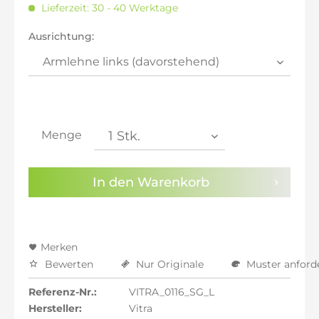
Lieferzeit: 30 - 40 Werktage
inkl. 21% MwSt.: 7.280,34 €
inkl. 21% MwSt.: 7.280,34 €
Ausrichtung:
inkl. 22% MwSt.: 7.340,50 €
Sie haben die
Datenschutzbestimmungen
zur
Kenntnis genommen.
Preisalarm aktivieren
Menge
In den
Warenkorb
Merken
Bewerten
Nur Originale
Muster anford
Referenz-Nr.:
VITRA_0116_SG_L
Hersteller:
Vitra