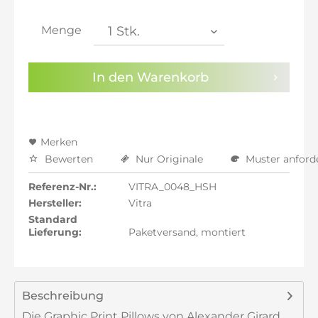
inkl. 21% MwSt.: 222,68 €
inkl. 21% MwSt.: 222,68 €
Menge
inkl. 22% MwSt.: 224,52 €
Sie haben die
Datenschutzbestimmungen
zur
In den
Warenkorb
Kenntnis genommen.
Preisalarm aktivieren
Merken
Bewerten
Nur Originale
Muster anford
Referenz-Nr.:
VITRA_0048_HSH
Hersteller:
Vitra
Standard
Lieferung:
Paketversand, montiert
Beschreibung
Die Graphic Print Pillows von Alexander Girard