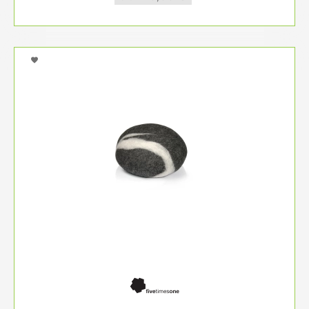
beeinflussen. Dekokissen in unterschiedlichen
Größen und Formen, gemischt mit funktionalen
Lendenkissen, schaffen ein harmonisches
Gesamtbild. Achten Sie darauf, Farben und Muster
aufeinander abzustimmen, um ein stimmiges
Ambiente zu erzeugen.
Räume einrichten