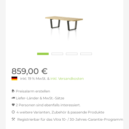
859,00 €
inkl. 19 % MwSt. &
inkl. Versandkosten
Preisalarm erstellen
Liefer-Länder & MwSt.-Sätze
2 Personen sind ebenfalls interessiert.
MwSt.-befreit: 721,85 €
4 weitere Varianten, Zubehör & passende Produkte
inkl. 16% MwSt.: 837,34 €
Registrierbar für das Vitra 10- / 30-Jahres-Garantie-Programm
inkl. 20% MwSt.: 866,22 €
inkl. 21% MwSt.: 873,44 €