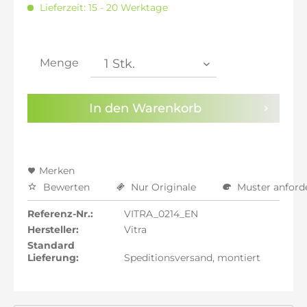
Lieferzeit: 15 - 20 Werktage
inkl. 21% MwSt.: 873,44 €
inkl. 21% MwSt.: 873,44 €
inkl. 22% MwSt.: 880,66 €
Menge
Sie haben die
Datenschutzbestimmungen
zur
Kenntnis genommen.
In den
Warenkorb
Preisalarm aktivieren
Merken
Bewerten
Nur Originale
Muster anford
Referenz-Nr.:
VITRA_0214_EN
Hersteller:
Vitra
Standard
Lieferung:
Speditionsversand, montiert